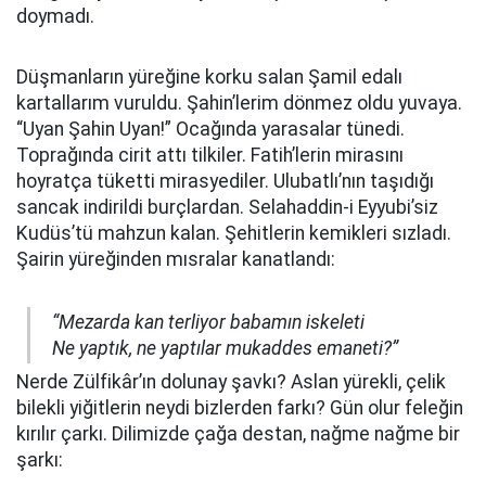
doymadı.
Düşmanların yüreğine korku salan Şamil edalı
kartallarım vuruldu. Şahin’lerim dönmez oldu yuvaya.
“Uyan Şahin Uyan!” Ocağında yarasalar tünedi.
Toprağında cirit attı tilkiler. Fatih’lerin mirasını
hoyratça tüketti mirasyediler. Ulubatlı’nın taşıdığı
sancak indirildi burçlardan. Selahaddin-i Eyyubi’siz
Kudüs’tü mahzun kalan. Şehitlerin kemikleri sızladı.
Şairin yüreğinden mısralar kanatlandı:
“Mezarda kan terliyor babamın iskeleti
Ne yaptık, ne yaptılar mukaddes emaneti?”
Nerde Zülfikâr’ın dolunay şavkı? Aslan yürekli, çelik
bilekli yiğitlerin neydi bizlerden farkı? Gün olur feleğin
kırılır çarkı. Dilimizde çağa destan, nağme nağme bir
şarkı: