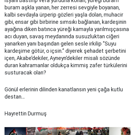
isyanı bastırıp vefa yurduna konan, yüreği buram
buram aşkla yanan, her zerresi sevgiyle boyanan,
kalbi sevdayla ürperip gözleri yaşla dolan, muhacir
gibi, ensar gibi birbirine sımsıkı bağlanan, kardeşinin
ayağına diken batınca yüreği kamayla yarılmışçasına
acı duyan, savaş meydanında susuzluktan ciğeri
yanarken yanı başından gelen sesle irkilip “Suyu
kardeşime götür, o içsin.” diyerek şehadet şerbetini
içen, Akabe’dekiler, Ayneyn’dekiler misali sözünde
duran kahramanlar oldukça kimmiş zafer türkülerini
susturacak olan?
Gönül erlerinin dilinden kanatlansın yeni çağa kutlu
destan…
Hayrettin Durmuş