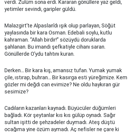
verdi. Zulüm sona erdi. Kararan gönüllere yaz geldi,
yetimler sevindi, garipler güldü.
Malazgirt’te Alpaslan’dı ışık olup parlayan, Söğüt
yaylasında bir kara Osman. Edebali soylu, kutlu
kahraman. “Allah birdir!” sözüydü doruklarda
şahlanan. Bu imandı şefkatiyle cihanı saran.
Gönüllerde O’ydu tahtını kuran.
Derken… Bir kara kış, amansız tufan. Yumak yumak
çile, ıstırap, buhran… Bir kasırga esti yüreğimize. Kem
gözler mi değdi can evimize? Ne oldu haykıran gür
sesimize?
Cadıların kazanları kaynadı. Büyücüler düğümleri
bağladı. Kör şeytanlar kıs kıs gülüp oynadı. Sağır
sultan işitti de şehzadeler duymadı. Ateş düştü
ocağıma yine özüm aymadı. Aç nefisler ne çare ki