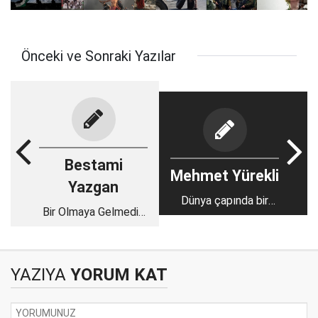
Önceki ve Sonraki Yazılar
Bestami
Mehmet Yürekli
Yazgan
Dünya çapında bir
Bir Olmaya Gelmedik
alim: Prof. Dr. Hakkı
mi?
Çiftçi
YAZIYA
YORUM KAT