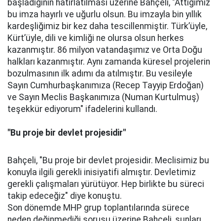
başladığının hatırlatılması üzerine Bahçeli, "Attığımız
bu imza hayırlı ve uğurlu olsun. Bu imzayla bin yıllık
kardeşliğimiz bir kez daha tescillenmiştir. Türk’üyle,
Kürt’üyle, dili ve kimliği ne olursa olsun herkes
kazanmıştır. 86 milyon vatandaşımız ve Orta Doğu
halkları kazanmıştır. Aynı zamanda küresel projelerin
bozulmasının ilk adımı da atılmıştır. Bu vesileyle
Sayın Cumhurbaşkanımıza (Recep Tayyip Erdoğan)
ve Sayın Meclis Başkanımıza (Numan Kurtulmuş)
teşekkür ediyorum" ifadelerini kullandı.
"Bu proje bir devlet projesidir"
Bahçeli, "Bu proje bir devlet projesidir. Meclisimiz bu
konuyla ilgili gerekli inisiyatifi almıştır. Devletimiz
gerekli çalışmaları yürütüyor. Hep birlikte bu süreci
takip edeceğiz" diye konuştu.
Son dönemde MHP grup toplantılarında sürece
neden değinmediği sorusu üzerine Bahçeli, şunları