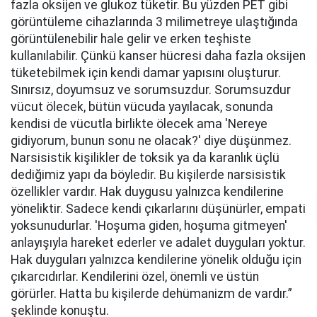
fazla oksijen ve glukoz tüketir. Bu yüzden PET gibi
görüntüleme cihazlarında 3 milimetreye ulaştığında
görüntülenebilir hale gelir ve erken teşhiste
kullanılabilir. Çünkü kanser hücresi daha fazla oksijen
tüketebilmek için kendi damar yapısını oluşturur.
Sınırsız, doyumsuz ve sorumsuzdur. Sorumsuzdur
vücut ölecek, bütün vücuda yayılacak, sonunda
kendisi de vücutla birlikte ölecek ama 'Nereye
gidiyorum, bunun sonu ne olacak?' diye düşünmez.
Narsisistik kişilikler de toksik ya da karanlık üçlü
dediğimiz yapı da böyledir. Bu kişilerde narsisistik
özellikler vardır. Hak duygusu yalnızca kendilerine
yöneliktir. Sadece kendi çıkarlarını düşünürler, empati
yoksunudurlar. 'Hoşuma giden, hoşuma gitmeyen'
anlayışıyla hareket ederler ve adalet duyguları yoktur.
Hak duyguları yalnızca kendilerine yönelik olduğu için
çıkarcıdırlar. Kendilerini özel, önemli ve üstün
görürler. Hatta bu kişilerde dehümanizm de vardır.”
şeklinde konuştu.