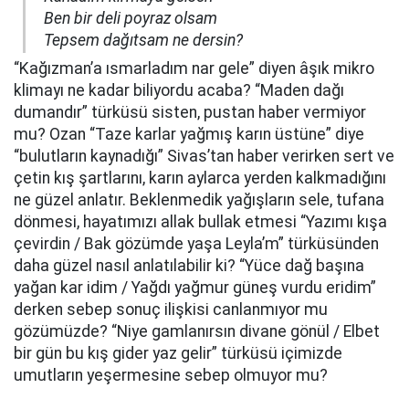
Ben bir deli poyraz olsam
Tepsem dağıtsam ne dersin?
“Kağızman’a ısmarladım nar gele” diyen âşık mikro
klimayı ne kadar biliyordu acaba? “Maden dağı
dumandır” türküsü sisten, pustan haber vermiyor
mu? Ozan “Taze karlar yağmış karın üstüne” diye
“bulutların kaynadığı” Sivas’tan haber verirken sert ve
çetin kış şartlarını, karın aylarca yerden kalkmadığını
ne güzel anlatır. Beklenmedik yağışların sele, tufana
dönmesi, hayatımızı allak bullak etmesi “Yazımı kışa
çevirdin / Bak gözümde yaşa Leyla’m” türküsünden
daha güzel nasıl anlatılabilir ki? “Yüce dağ başına
yağan kar idim / Yağdı yağmur güneş vurdu eridim”
derken sebep sonuç ilişkisi canlanmıyor mu
gözümüzde? “Niye gamlanırsın divane gönül / Elbet
bir gün bu kış gider yaz gelir” türküsü içimizde
umutların yeşermesine sebep olmuyor mu?