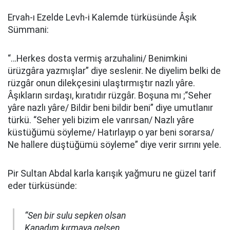
Ervah-ı Ezelde Levh-i Kalemde türküsünde Âşık
Sümmani:
“…Herkes dosta vermiş arzuhalini/ Benimkini
ürüzgâra yazmışlar” diye seslenir. Ne diyelim belki de
rüzgâr onun dilekçesini ulaştırmıştır nazlı yâre.
Âşıkların sırdaşı, kıratıdır rüzgâr. Boşuna mı ;“Seher
yâre nazlı yâre/ Bildir beni bildir beni” diye umutlanır
türkü. “Seher yeli bizim ele varırsan/ Nazlı yâre
küstüğümü söyleme/ Hatırlayıp o yar beni sorarsa/
Ne hallere düştüğümü söyleme” diye verir sırrını yele.
Pir Sultan Abdal karla karışık yağmuru ne güzel tarif
eder türküsünde:
“Sen bir sulu sepken olsan
Kanadım kırmaya gelsen