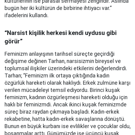
kültürlerinin ise parasal sermayesi zengindir. Aslında
bugün her iki kültürün de birbirine ihtiyacı var.”
ifadelerini kullandı.
“Narsist kişilik herkesi kendi uydusu gibi
görür”
Feminizm anlayışının tarihsel süreçte geçirdiği
değişime değinen Tarhan, narsisizmin bireysel ve
toplumsal ilişkiler üzerindeki etkilerini değerlendirdi.
Tarhan; “Feminizm ilk ortaya çıktığında kadın
özgürlük hareketi olarak haklıydı. Erkek zulmüne karşı
verilen mücadeleyi temsil ediyordu. Birinci kuşak
feminizm, kadının özgürleşmesi hareketi olduğu için
haklı bir feminizmdi. Ancak ikinci kuşak feminizmde
süreç biraz raydan çıkmaya başladı. Kadın-erkek
rekabetine, hatta kadın-erkek savaşlarına dönüştü.
Bunun en büyük kurbanı ise evlilikler ve çocuklar oldu,
boşanmalar arttı. Günümüzde ise üçüncü kuşak