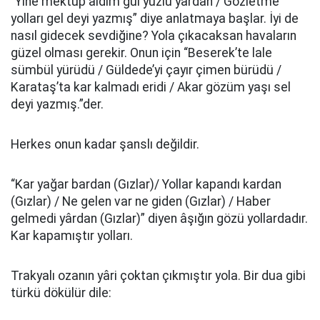
“Yine mektup aldım gül yüzlü yârdan / Gözletme
yolları gel deyi yazmış” diye anlatmaya başlar. İyi de
nasıl gidecek sevdiğine? Yola çıkacaksan havaların
güzel olması gerekir. Onun için “Beserek’te lale
sümbül yürüdü / Güldede’yi çayır çimen bürüdü /
Karataş’ta kar kalmadı eridi / Akar gözüm yaşı sel
deyi yazmış.”der.
Herkes onun kadar şanslı değildir.
“Kar yağar bardan (Gızlar)/ Yollar kapandı kardan
(Gızlar) / Ne gelen var ne giden (Gızlar) / Haber
gelmedi yârdan (Gızlar)” diyen âşığın gözü yollardadır.
Kar kapamıştır yolları.
Trakyalı ozanın yâri çoktan çıkmıştır yola. Bir dua gibi
türkü dökülür dile: