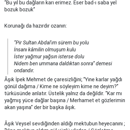
“Bu yıl bu dağların karı erimez. Eser bad-ı saba yel
bozuk bozuk”
Korunağı da hazırdır ozanın:
“Pir Sultan Abdal'ım sürem bu yolu
İnsanı kâmilin olmuşum kulu
İster yağmur yağsın isterse dolu
Nidem ben ummana daldıktan sonra” demesi
ondandır.
Âşık İpek Mehmet de çaresizliğini; “Yine karlar yağdı
gönül dağıma / Kime ne söyleyim kime ne deyim?”
türküsünde anlatır. Üstelik yalnız da değildir. “Kar mı
yağmış yüce dağlar başına / Merhamet et gözlerimin
akan yaşına” der bir başka âşık.
Âşık Veysel sevdiğinden aldığı mektubun heyecanını ;