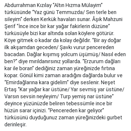
Abdurrahman Kızılay “Altın Hızma Mülayim”
türküsünde “Yaz günü Temmuzda/ Sen terle ben
sileyim” derken Kerkük havaları sunar. Âşık Mahzuni
Şerif “İnce ince bir kar yağar fakirlerin düzüne”
türküsüyle bizi kar altında solan köylere götürür.
Köye gitmek o kadar da kolay değildir. “Bir ay doğar
ilk akşamdan geceden/ Şavkı vurur pencereden
bacadan. Dağlar kışımış yolcum üşümüş/ Nasıl eden
ben?” diye mırıldanırsınız yollarda. “Erzurum dağları
kar ile boran” dediğiniz zaman yüreğinizde fırtına
kopar. Gönül kimi zaman aradığını dağlarda bulur ve
“Emirdağlarına kara gidelim” diye seslenir. Neşet
Ertaş “Kar yağar kar üstüne/ Yar sevmiş yar üstüne/
Varsın sevsin neyleyim/ Turp yemiş nar üstüne”
deyince yüzünüzde beliren tebessümle ince bir
hüzün sarar içinizi. “Pencereden kar geliyor”
türküsünü duyduğunuz zaman yüreğinizdeki gurbet
derinleşir.