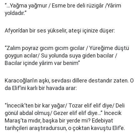
“…Yağma yağmur / Esme bre deli rüzigâr /Yârim
yoldadır.”
Afyon’dan bir ses yükselir, ateşi içinize düşer:
“Zalım poyraz gıcım gıcım gıcılar / Yüreğime düştü
goygun acılar/ Su yolunda suya giden bacılar /
Bacılar içinde yârim var benim”
Karacoğlan’ın aşkı, sevdası dillere destandır zaten. O
da Elif’ini karlı bir havada arar:
“İncecik’ten bir kar yağar/ Tozar elif elif diye/ Deli
gönül abdal olmuş/ Gezer elif elif diye…” İncecik
Maraş’ta mıdır, başka bir yerde mi? Edebiyat
tarihçileri araştıradursun, o çoktan kavuştu Elif’e.