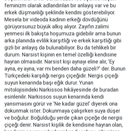
feminizm olarak adlandırılan bir anlayış var ve bu
erkek düşmanlığı şeklinde kendini gösterebiliyor.
Mesela bir videoda kadının erkeği dövdüğünü
görüyorsunuz büyük alkış alıyor. Zayıfın zalimi
yenmesi ilk bakışta hoşumuza gidebilir ama bunun
arka planında evlilik karşıtlığı ve erkek karşıtlığı gibi
gizli bir anlayış da bulunabiliyor. Bu da tehlikeli bir
durum. Narsist kişinin en temel özelliği kendisine
hayran olmasıdır. Narsist kişi aynayı eline alır, 'Ey
ayna, ey ayna, var mı benden daha güzeli?' der. Bunun
Türkçedeki karşılığı nergis çiçeğidir. Nergis çiçeği
suyun kenarında başı eğik durur. Yunan
mitolojisindeki Narkissos hikâyesinde de buradan
esinlenilir. Narkissos suyun kenarında kendi
yansımasını görür ve 'Ne kadar güzel' diyerek ona
dokunmak ister. Dokunmaya çalışırken suya düşer
ve boğulur. Boğulduğu yerde çıkan çiçeğe de nergis
çiçeği denir. Narsist kişilik de kendisine hayran olan,