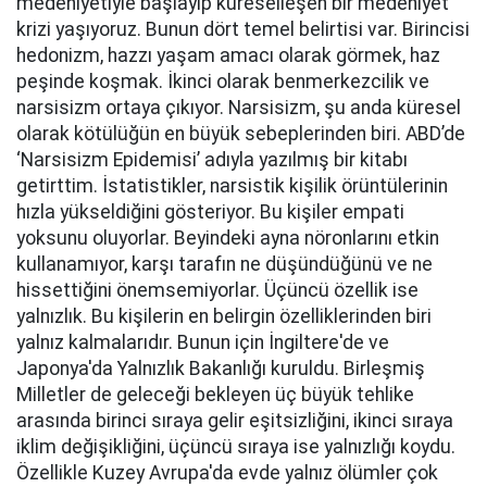
medeniyetiyle başlayıp küreselleşen bir medeniyet
krizi yaşıyoruz. Bunun dört temel belirtisi var. Birincisi
hedonizm, hazzı yaşam amacı olarak görmek, haz
peşinde koşmak. İkinci olarak benmerkezcilik ve
narsisizm ortaya çıkıyor. Narsisizm, şu anda küresel
olarak kötülüğün en büyük sebeplerinden biri. ABD’de
‘Narsisizm Epidemisi’ adıyla yazılmış bir kitabı
getirttim. İstatistikler, narsistik kişilik örüntülerinin
hızla yükseldiğini gösteriyor. Bu kişiler empati
yoksunu oluyorlar. Beyindeki ayna nöronlarını etkin
kullanamıyor, karşı tarafın ne düşündüğünü ve ne
hissettiğini önemsemiyorlar. Üçüncü özellik ise
yalnızlık. Bu kişilerin en belirgin özelliklerinden biri
yalnız kalmalarıdır. Bunun için İngiltere'de ve
Japonya'da Yalnızlık Bakanlığı kuruldu. Birleşmiş
Milletler de geleceği bekleyen üç büyük tehlike
arasında birinci sıraya gelir eşitsizliğini, ikinci sıraya
iklim değişikliğini, üçüncü sıraya ise yalnızlığı koydu.
Özellikle Kuzey Avrupa'da evde yalnız ölümler çok