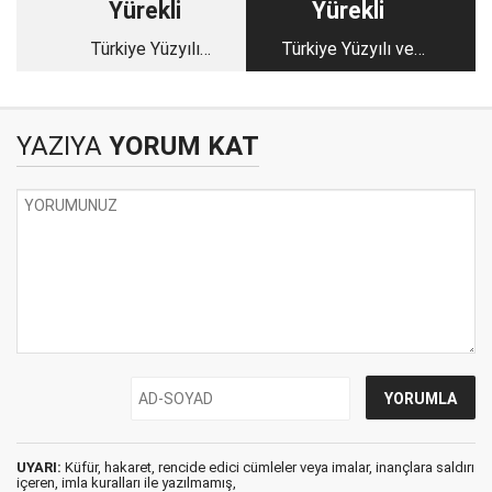
Yürekli
Yürekli
Türkiye Yüzyılı
Türkiye Yüzyılı ve
engellenemez
"Dünya 5'ten
büyüktür" doktrini
YAZIYA
YORUM KAT
UYARI:
Küfür, hakaret, rencide edici cümleler veya imalar, inançlara saldırı
içeren, imla kuralları ile yazılmamış,