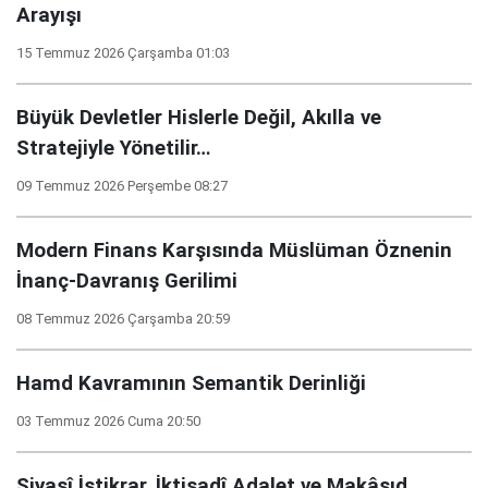
Arayışı
15 Temmuz 2026 Çarşamba 01:03
Büyük Devletler Hislerle Değil, Akılla ve
Stratejiyle Yönetilir…
09 Temmuz 2026 Perşembe 08:27
Modern Finans Karşısında Müslüman Öznenin
İnanç-Davranış Gerilimi
08 Temmuz 2026 Çarşamba 20:59
Hamd Kavramının Semantik Derinliği
03 Temmuz 2026 Cuma 20:50
Siyasî İstikrar, İktisadî Adalet ve Makâsıd