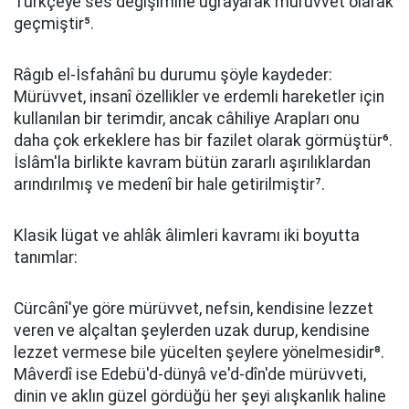
Türkçeye ses değişimine uğrayarak mürüvvet olarak
geçmiştir⁵.
Râgıb el-İsfahânî bu durumu şöyle kaydeder:
Mürüvvet, insanî özellikler ve erdemli hareketler için
kullanılan bir terimdir, ancak câhiliye Arapları onu
daha çok erkeklere has bir fazilet olarak görmüştür⁶.
İslâm'la birlikte kavram bütün zararlı aşırılıklardan
arındırılmış ve medenî bir hale getirilmiştir⁷.
Klasik lügat ve ahlâk âlimleri kavramı iki boyutta
tanımlar:
Cürcânî'ye göre mürüvvet, nefsin, kendisine lezzet
veren ve alçaltan şeylerden uzak durup, kendisine
lezzet vermese bile yücelten şeylere yönelmesidir⁸.
Mâverdî ise Edebü'd-dünyâ ve'd-dîn'de mürüvveti,
dinin ve aklın güzel gördüğü her şeyi alışkanlık haline