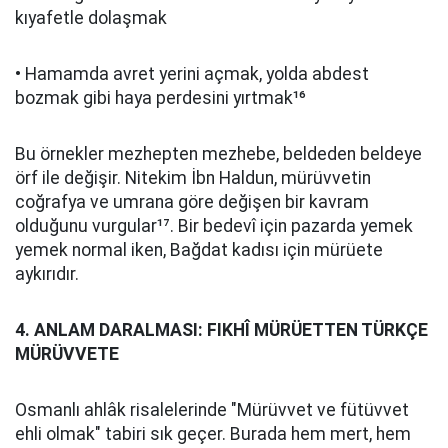
kıyafetle dolaşmak
• Hamamda avret yerini açmak, yolda abdest
bozmak gibi haya perdesini yırtmak¹⁶
Bu örnekler mezhepten mezhebe, beldeden beldeye
örf ile değişir. Nitekim İbn Haldun, mürüvvetin
coğrafya ve umrana göre değişen bir kavram
olduğunu vurgular¹⁷. Bir bedevî için pazarda yemek
yemek normal iken, Bağdat kadısı için mürüete
aykırıdır.
4. ANLAM DARALMASI: FIKHÎ MÜRÜETTEN TÜRKÇE
MÜRÜVVETE
Osmanlı ahlâk risalelerinde "Mürüvvet ve fütüvvet
ehli olmak" tabiri sık geçer. Burada hem mert, hem