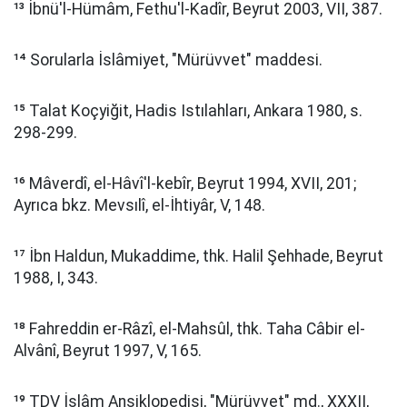
¹³ İbnü'l-Hümâm, Fethu'l-Kadîr, Beyrut 2003, VII, 387.
¹⁴ Sorularla İslâmiyet, "Mürüvvet" maddesi.
¹⁵ Talat Koçyiğit, Hadis Istılahları, Ankara 1980, s.
298-299.
¹⁶ Mâverdî, el-Hâvî'l-kebîr, Beyrut 1994, XVII, 201;
Ayrıca bkz. Mevsılî, el-İhtiyâr, V, 148.
¹⁷ İbn Haldun, Mukaddime, thk. Halil Şehhade, Beyrut
1988, I, 343.
¹⁸ Fahreddin er-Râzî, el-Mahsûl, thk. Taha Câbir el-
Alvânî, Beyrut 1997, V, 165.
¹⁹ TDV İslâm Ansiklopedisi, "Mürüvvet" md., XXXII,