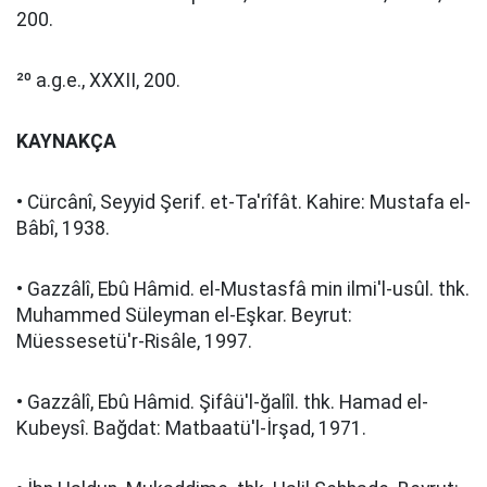
200.
²⁰ a.g.e., XXXII, 200.
KAYNAKÇA
• Cürcânî, Seyyid Şerif. et-Ta'rîfât. Kahire: Mustafa el-
Bâbî, 1938.
• Gazzâlî, Ebû Hâmid. el-Mustasfâ min ilmi'l-usûl. thk.
Muhammed Süleyman el-Eşkar. Beyrut:
Müessesetü'r-Risâle, 1997.
• Gazzâlî, Ebû Hâmid. Şifâü'l-ğalîl. thk. Hamad el-
Kubeysî. Bağdat: Matbaatü'l-İrşad, 1971.