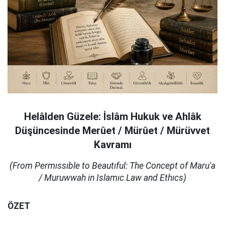
Helâlden Güzele: İslâm Hukuk ve Ahlâk
Düşüncesinde Merûet / Mürûet / Mürüvvet
Kavramı
(From Permıssıble to Beautıful: The Concept of Maru'a
/ Muruwwah in Islamıc Law and Ethıcs)
ÖZET