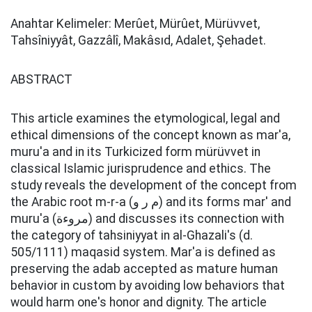
Anahtar Kelimeler: Merûet, Mürûet, Mürüvvet,
Tahsîniyyât, Gazzâlî, Makâsıd, Adalet, Şehadet.
ABSTRACT
This article examines the etymological, legal and
ethical dimensions of the concept known as mar'a,
muru'a and in its Turkicized form mürüvvet in
classical Islamic jurisprudence and ethics. The
study reveals the development of the concept from
the Arabic root m-r-a (م ر و) and its forms mar' and
muru'a (مروءة) and discusses its connection with
the category of tahsiniyyat in al-Ghazali's (d.
505/1111) maqasid system. Mar'a is defined as
preserving the adab accepted as mature human
behavior in custom by avoiding low behaviors that
would harm one's honor and dignity. The article