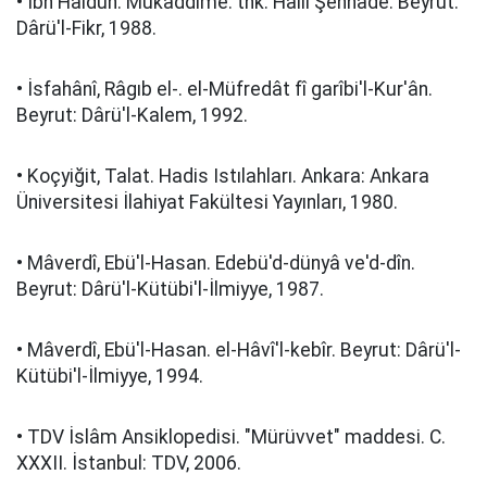
• İbn Haldun. Mukaddime. thk. Halil Şehhade. Beyrut:
Dârü'l-Fikr, 1988.
• İsfahânî, Râgıb el-. el-Müfredât fî garîbi'l-Kur'ân.
Beyrut: Dârü'l-Kalem, 1992.
• Koçyiğit, Talat. Hadis Istılahları. Ankara: Ankara
Üniversitesi İlahiyat Fakültesi Yayınları, 1980.
• Mâverdî, Ebü'l-Hasan. Edebü'd-dünyâ ve'd-dîn.
Beyrut: Dârü'l-Kütübi'l-İlmiyye, 1987.
• Mâverdî, Ebü'l-Hasan. el-Hâvî'l-kebîr. Beyrut: Dârü'l-
Kütübi'l-İlmiyye, 1994.
• TDV İslâm Ansiklopedisi. "Mürüvvet" maddesi. C.
XXXII. İstanbul: TDV, 2006.