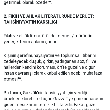
getirmek olarak özetler⁹.
2. FIKIH VE AHLÂK LİTERATÜRÜNDE MERÛET:
TAHSÎNİYYÂT'IN KARŞILIĞI
Fıkıh ve ahlâk literatüründe merûet / mürûetin
yerleşik terim anlamı şudur:
Kişinin şerefini, haysiyetini ve toplumsal itibarını
zedeleyecek düşük, çirkin, yadırganan söz, fiil ve
hallerden kendini koruması, örfte güzel ve olgun
insan davranışı olarak kabul edilen edebi muhafaza
etmesi¹⁰.
Bu tanım, Gazzâlî'nin tahsîniyyât için verdiği
örneklerle birebir örtüşür. Gazzâlî'ye göre necasetin
giderilmesi zarûrî temizliktir, farzdır. Fakat güzel