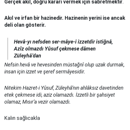
Gerçek akıl, doğru kararı vermek için sabretmektir
.
Akıl ve irfan bir hazinedir. Hazinenin yerini ise ancak
deli olan gösterir.
Hevâ-yı nefsden ser-mâye-i izzetdir istiğnâ,
Azîz olmazdı Yûsuf çekmese dâmen
Züleyhâ’dan
Nefsin hevâ ve hevesinden müstağnî olup uzak durmak,
insan için izzet ve şeref sermâyesidir.
Nitekim Hazret-i Yûsuf, Züleyhâ’nın ahlâksız davetinden
etek çekmese idi, aziz olamazdı. İzzetli bir şahsiyet
olamaz, Mısır’a vezir olamazdı.
Kalın sağlıcakla