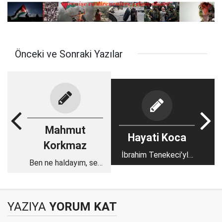
Önceki ve Sonraki Yazılar
Mahmut
Hayati Koca
Korkmaz
İbrahim Tenekeci’yle
Ben ne haldayım, sen
Aynı Göğün Altında
ne haldasın!
YAZIYA
YORUM KAT