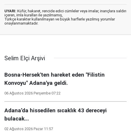
UYARI:
Küfür, hakaret, rencide edici cümleler veya imalar, inançlara saldırı
içeren, imla kuralları ile yazılmamış,
Türkçe karakter kullanılmayan ve büyük harflerle yazılmış yorumlar
onaylanmamaktadır.
Selim Elçi Arşivi
Bosna-Hersek'ten hareket eden "Filistin
Konvoyu" Adana'ya geldi.
06 Ağustos 2026 Perşembe 07:22
Adana’da hissedilen sıcaklık 43 dereceyi
bulacak...
02 Ağustos 2026 Pazar 11:57