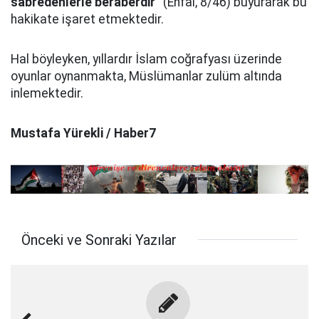
sabredenlerle beraberdir”
(Enfâl, 8/46) buyurarak bu
hakikate işaret etmektedir.
Hal böyleyken, yıllardır İslam coğrafyası üzerinde
oyunlar oynanmakta, Müslümanlar zulüm altında
inlemektedir.
Mustafa Yürekli / Haber7
Önceki ve Sonraki Yazılar