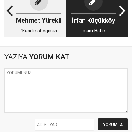
Mehmet Yürekli
İrfan Küçükköy
“Kendi göbeğimizi
İmam Hatip
kendimiz keseceğiz”
Okullarının Geleceği
YAZIYA
YORUM KAT