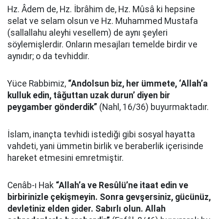
Hz. Âdem de, Hz. İbrâhim de, Hz. Mûsâ ki hepsine
selat ve selam olsun ve Hz. Muhammed Mustafa
(sallallahu aleyhi vesellem) de aynı şeyleri
söylemişlerdir. Onların mesajları temelde birdir ve
aynıdır; o da tevhiddir.
Yüce Rabbimiz,
“Andolsun biz, her ümmete, ‘Allah’a
kulluk edin, tâğuttan uzak durun’ diyen bir
peygamber gönderdik”
(Nahl, 16/36) buyurmaktadır.
İslam, inançta tevhidi istediği gibi sosyal hayatta
vahdeti, yani ümmetin birlik ve beraberlik içerisinde
hareket etmesini emretmiştir.
Cenâb-ı Hak
“Allah’a ve Resûlü’ne itaat edin ve
birbirinizle çekişmeyin. Sonra gevşersiniz, gücünüz,
devletiniz elden gider. Sabırlı olun. Allah