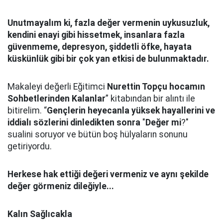
Unutmayalım ki, fazla değer vermenin uykusuzluk,
kendini enayi gibi hissetmek, insanlara fazla
güvenmeme, depresyon, şiddetli öfke, hayata
küskünlük gibi bir çok yan etkisi de bulunmaktadır.
Makaleyi değerli Eğitimci
Nurettin Topçu hocamın
Sohbetlerinden Kalanlar
” kitabından bir alıntı ile
bitirelim. “
Gençlerin heyecanla yüksek hayallerini ve
iddialı sözlerini dinledikten sonra
"
Değer mi
?"
sualini soruyor ve bütün boş hülyaların sonunu
getiriyordu.
Herkese hak ettiği değeri vermeniz ve aynı şekilde
değer görmeniz dileğiyle...
Kalın Sağlıcakla