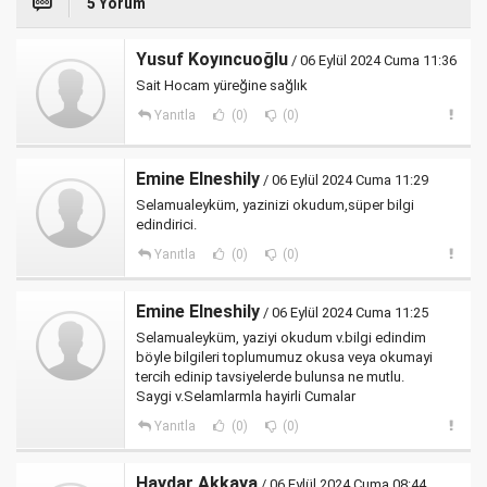
5 Yorum
Yusuf Koyıncuoğlu
/ 06 Eylül 2024 Cuma 11:36
Sait Hocam yüreğine sağlık
Yanıtla
(0)
(0)
Emine Elneshily
/ 06 Eylül 2024 Cuma 11:29
Selamualeyküm, yazinizi okudum,süper bilgi
edindirici.
Yanıtla
(0)
(0)
Emine Elneshily
/ 06 Eylül 2024 Cuma 11:25
Selamualeyküm, yaziyi okudum v.bilgi edindim
böyle bilgileri toplumumuz okusa veya okumayi
tercih edinip tavsiyelerde bulunsa ne mutlu.
Saygi v.Selamlarmla hayirli Cumalar
Yanıtla
(0)
(0)
Haydar Akkaya
/ 06 Eylül 2024 Cuma 08:44