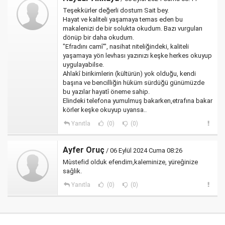
Teşekkürler değerli dostum Sait bey.
Hayat ve kaliteli yaşamaya temas eden bu
makalenizi de bir solukta okudum. Bazı vurguları
dönüp bir daha okudum.
"Efradını camî'", nasihat niteliğindeki, kaliteli
yaşamaya yön levhası yazınızı keşke herkes okuyup
uygulayabilse.
Ahlakî birikimlerin (kültürün) yok olduğu, kendi
başına ve bencilliğin hüküm sürdüğü günümüzde
bu yazılar hayatî öneme sahip.
Elindeki telefona yumulmuş bakarken,etrafına bakar
körler keşke okuyup uyansa..
Yanıtla
(0)
(0)
Ayfer Oruç
/ 06 Eylül 2024 Cuma 08:26
Mùstefid olduk efendim,kaleminize, yüreĝinize
saĝlik.
Yanıtla
(0)
(0)