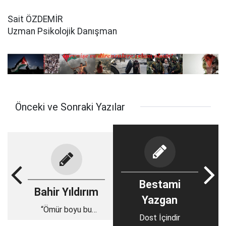
Sait ÖZDEMİR
Uzman Psikolojik Danışman
Önceki ve Sonraki Yazılar
Bestami
Bahir Yıldırım
Yazgan
“Ömür boyu bu
Dost İçindir
davanın neferiyiz!”