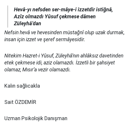
Hevâ-yı nefsden ser-mâye-i izzetdir istiğnâ,
Azîz olmazdı Yûsuf çekmese dâmen
Züleyhâ’dan
Nefsin hevâ ve hevesinden müstağnî olup uzak durmak,
insan için izzet ve şeref sermâyesidir.
Nitekim Hazret-i Yûsuf, Züleyhâ’nın ahlâksız davetinden
etek çekmese idi, aziz olamazdı. İzzetli bir şahsiyet
olamaz, Mısır’a vezir olamazdı.
Kalın sağlıcakla
Sait ÖZDEMİR
Uzman Psikolojik Danışman