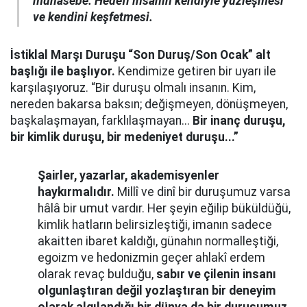
muhasebe. Hedefi insanın kendiyle yüzleşmesi
ve kendini keşfetmesi.
İstiklal Marşı Duruşu “Son Duruş/Son Ocak” alt
başlığı ile başlıyor.
Kendimize getiren bir uyarı ile
karşılaşıyoruz. “Bir duruşu olmalı insanın. Kim,
nereden bakarsa baksın; değişmeyen, dönüşmeyen,
başkalaşmayan, farklılaşmayan...
Bir inanç duruşu,
bir kimlik duruşu, bir medeniyet duruşu...”
Şairler, yazarlar, akademisyenler
haykırmalıdır.
Millî ve dinî bir duruşumuz varsa
hâlâ bir umut vardır. Her şeyin eğilip büküldüğü,
kimlik hatların belirsizleştiği, imanın sadece
akaitten ibaret kaldığı, günahın normalleştiği,
egoizm ve hedonizmin geçer ahlakî erdem
olarak revaç bulduğu,
sabır ve çilenin insanı
olgunlaştıran değil yozlaştıran bir deneyim