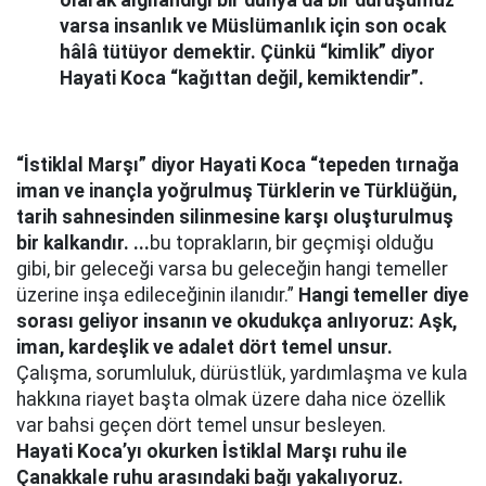
olarak algılandığı bir dünya da bir duruşumuz
varsa insanlık ve Müslümanlık için son ocak
hâlâ tütüyor demektir. Çünkü “kimlik” diyor
Hayati Koca “kağıttan değil, kemiktendir”.
“İstiklal Marşı” diyor Hayati Koca “tepeden tırnağa
iman ve inançla yoğrulmuş Türklerin ve Türklüğün,
tarih sahnesinden silinmesine karşı oluşturulmuş
bir kalkandır. ...
bu toprakların, bir geçmişi olduğu
gibi, bir geleceği varsa bu geleceğin hangi temeller
üzerine inşa edileceğinin ilanıdır.”
Hangi temeller diye
sorası geliyor insanın ve okudukça anlıyoruz: Aşk,
iman, kardeşlik ve adalet dört temel unsur.
Çalışma, sorumluluk, dürüstlük, yardımlaşma ve kula
hakkına riayet başta olmak üzere daha nice özellik
var bahsi geçen dört temel unsur besleyen.
Hayati Koca’yı okurken İstiklal Marşı ruhu ile
Çanakkale ruhu arasındaki bağı yakalıyoruz.