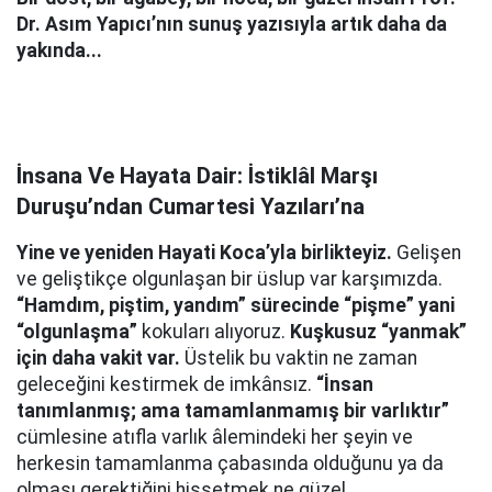
Dr. Asım Yapıcı’nın sunuş yazısıyla artık daha da
yakında...
İnsana Ve Hayata Dair: İstiklâl Marşı
Duruşu’ndan Cumartesi Yazıları’na
Yine ve yeniden Hayati Koca’yla birlikteyiz.
Gelişen
ve geliştikçe olgunlaşan bir üslup var karşımızda.
“Hamdım, piştim, yandım” sürecinde “pişme” yani
“olgunlaşma”
kokuları alıyoruz.
Kuşkusuz “yanmak”
için daha vakit var.
Üstelik bu vaktin ne zaman
geleceğini kestirmek de imkânsız.
“İnsan
tanımlanmış; ama tamamlanmamış bir varlıktır”
cümlesine atıfla varlık âlemindeki her şeyin ve
herkesin tamamlanma çabasında olduğunu ya da
olması gerektiğini hissetmek ne güzel.