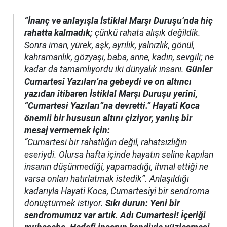
“İnanç ve anlayışla İstiklal Marşı Duruşu’nda hiç
rahatta kalmadık;
çünkü rahata alışık değildik.
Sonra iman, yürek, aşk, ayrılık, yalnızlık, gönül,
kahramanlık, gözyaşı, baba, anne, kadın, sevgili; ne
kadar da tamamlıyordu iki dünyalık insanı.
Günler
Cumartesi Yazıları’na gebeydi ve on altıncı
yazıdan itibaren İstiklal Marşı Duruşu yerini,
“Cumartesi Yazıları”na devretti.” Hayati Koca
önemli bir hususun altını çiziyor, yanlış bir
mesaj vermemek için:
“Cumartesi bir rahatlığın değil, rahatsızlığın
eseriydi. Olursa hafta içinde hayatın seline kapılan
insanın düşünmediği, yapamadığı, ihmal ettiği ne
varsa onları hatırlatmak istedik”. Anlaşıldığı
kadarıyla Hayati Koca, Cumartesiyi bir sendroma
dönüştürmek istiyor.
Sıkı durun: Yeni bir
sendromumuz var artık. Adı Cumartesi! İçeriği