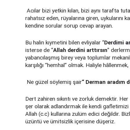
Acılar bizi yetkin kılan, bizi aynı tarafta tu
rahatsız eden, rüyalarına giren, uykularını k
kendine sorular sorup cevap arayan.
Bu halin kıymetini bilen evliyalar “
Derdimi ar
isterse de “
Allah derdini arttırsın
” derlerm
yabancılaşmış birey veya toplumlar mekanikl
karşılığı “hemhal” olmak. Haliyle hâllenmek, 
Ne güzel söylemiş şair
“ Derman aradım d
Dert zahiren sıkıntı ve zorluk demektir. Her i
şer olarak adlandırmak ile kendi gafletimiz
Allah (c.c) kullarına zulüm edici değildir. Biz
üzüntü ve ümitsizlik içerisine düşeriz.