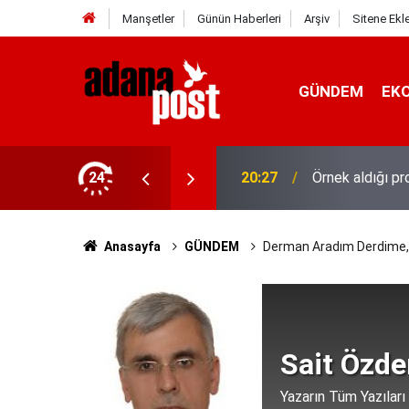
Manşetler
Günün Haberleri
Arşiv
Sitene Ekl
GÜNDEM
EK
stanede asistan doktorluğa başladı
24
20:20
10 yıl saklana
Anasayfa
GÜNDEM
Derman Aradım Derdime,
Sait Özde
Yazarın Tüm Yazıları