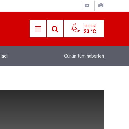
İstanbul
23 °C
19:56
Kıymetli Cumhurbaşkanımız’a Arz Olunur
Günün tüm
haberleri