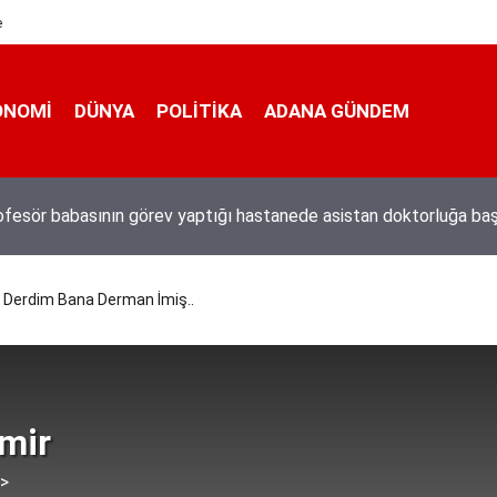
e
ONOMI
DÜNYA
POLİTİKA
ADANA GÜNDEM
n darbeci Karatepe Muğla’dan böyle kaçmıştı
 Derdim Bana Derman İmiş..
mir
 >