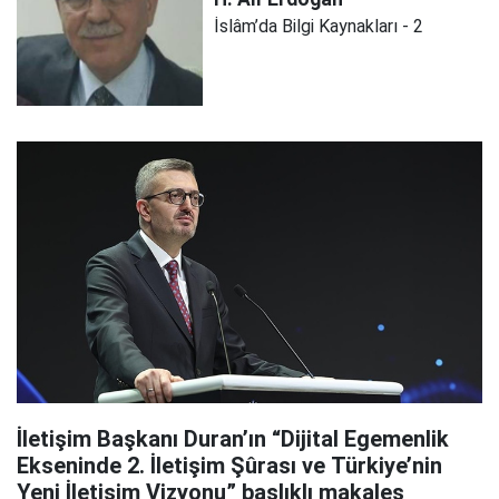
İslâm’da Bilgi Kaynakları - 2
İletişim Başkanı Duran’ın “Dijital Egemenlik
Ekseninde 2. İletişim Şûrası ve Türkiye’nin
Yeni İletişim Vizyonu” başlıklı makales