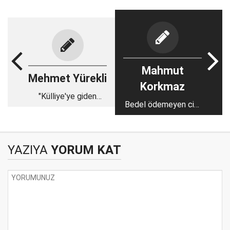
Mahmut
Mehmet Yürekli
Korkmaz
"Külliye'ye giden
Bedel ödemeyen cici
CHP'li" manipülasyonu
bebe!
YAZIYA
YORUM KAT