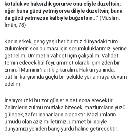
kötülük ve haksızlık görürse onu eliyle düzeltsin;
eğer buna gücü yetmiyorsa diliyle düzeltsin; buna
da gücü yetmezse kalbiyle buğzetsin...”
(Müslim,
Îmân, 78)
Kadın erkek, genç yaşlı her birimiz dünyadaki tüm
zulümlerin son bulması için sorumluluklarımızı yerine
getirelim. Ümmetin vahdeti için çalışalım. Vahdeti
temin edecek halifeyi, ümmet olarak içimizden bir
Emirü’l Müminin’i artık çıkaralım. Hakkın yanında,
bâtılın karşısında güçlü bir şekilde yer almaya devam
edelim.
İnanıyoruz ki bu zor günler elbet sona erecektir.
Zalimlerin zulmü mutlaka bitecek, mazlumların yüzü
gülecek, zafer inananların olacaktır. Mazlumların
umudu olan aziz milletimiz, ümmet bilinciyle
dünyamızı yeniden barış yurdu haline getirecektir: