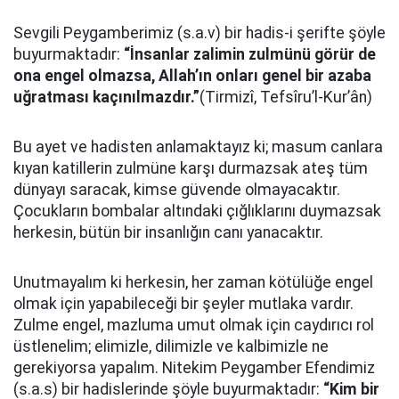
Sevgili Peygamberimiz (s.a.v) bir hadis-i şerifte şöyle
buyurmaktadır:
“İnsanlar zalimin zulmünü görür de
ona engel olmazsa, Allah’ın onları genel bir azaba
uğratması kaçınılmazdır.”
(Tirmizî, Tefsîru’l-Kur’ân)
Bu ayet ve hadisten anlamaktayız ki; masum canlara
kıyan katillerin zulmüne karşı durmazsak ateş tüm
dünyayı saracak, kimse güvende olmayacaktır.
Çocukların bombalar altındaki çığlıklarını duymazsak
herkesin, bütün bir insanlığın canı yanacaktır.
Unutmayalım ki herkesin, her zaman kötülüğe engel
olmak için yapabileceği bir şeyler mutlaka vardır.
Zulme engel, mazluma umut olmak için caydırıcı rol
üstlenelim; elimizle, dilimizle ve kalbimizle ne
gerekiyorsa yapalım. Nitekim Peygamber Efendimiz
(s.a.s) bir hadislerinde şöyle buyurmaktadır:
“Kim bir