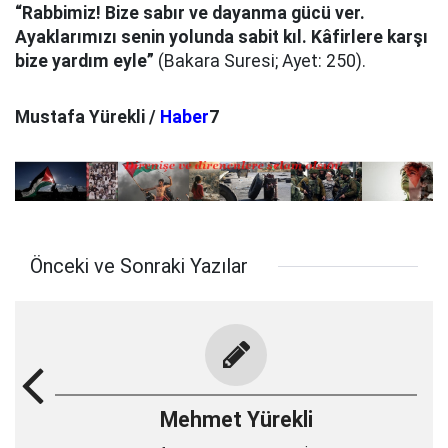
“Rabbimiz! Bize sabır ve dayanma gücü ver.
Ayaklarımızı senin yolunda sabit kıl. Kâfirlere karşı
bize yardım eyle”
(Bakara Suresi; Ayet: 250).
Mustafa Yürekli /
Haber
7
Önceki ve Sonraki Yazılar
Mehmet Yürekli