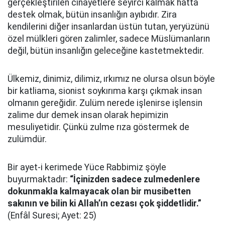
gerçekleştirilen cinayetlere seyirci kalmak hatta
destek olmak, bütün insanlığın ayıbıdır. Zira
kendilerini diğer insanlardan üstün tutan, yeryüzünü
özel mülkleri gören zalimler, sadece Müslümanların
değil, bütün insanlığın geleceğine kastetmektedir.
Ülkemiz, dinimiz, dilimiz, ırkımız ne olursa olsun böyle
bir katliama, sionist soykırıma karşı çıkmak insan
olmanın gereğidir. Zulüm nerede işlenirse işlensin
zalime dur demek insan olarak hepimizin
mesuliyetidir. Çünkü zulme rıza göstermek de
zulümdür.
Bir ayet-i kerimede Yüce Rabbimiz şöyle
buyurmaktadır:
“İçinizden sadece zulmedenlere
dokunmakla kalmayacak olan bir musibetten
sakının ve bilin ki Allah’ın cezası çok şiddetlidir.”
(Enfâl Suresi; Ayet: 25)