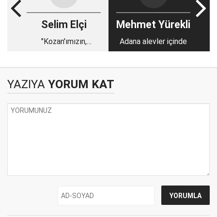
Selim Elçi
Mehmet Yürekli
"Kozan'ımızın,
Adana alevler içinde
Adana'mızın bu
yaraları süratle
sarılacaktır"
YAZIYA
YORUM KAT