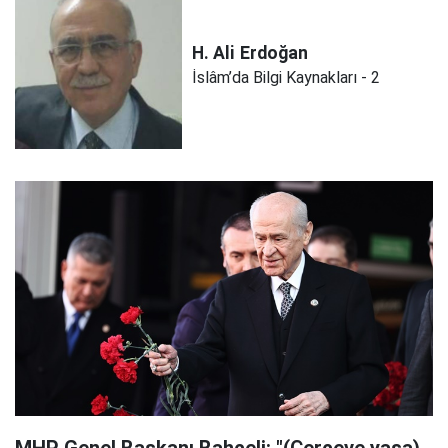
H. Ali
Erdoğan
İslâm’da Bilgi Kaynakları - 2
MHP Genel Başkanı Bahçeli: "(Çerçeve yasa)