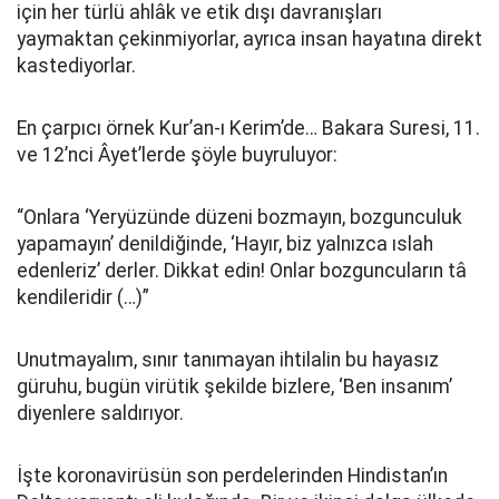
için her türlü ahlâk ve etik dışı davranışları
yaymaktan çekinmiyorlar, ayrıca insan hayatına direkt
kastediyorlar.
En çarpıcı örnek Kur’an-ı Kerim’de… Bakara Suresi, 11.
ve 12’nci Âyet’lerde şöyle buyruluyor:
“Onlara ‘Yeryüzünde düzeni bozmayın, bozgunculuk
yapamayın’ denildiğinde, ‘Hayır, biz yalnızca ıslah
edenleriz’ derler. Dikkat edin! Onlar bozguncuların tâ
kendileridir (…)”
Unutmayalım, sınır tanımayan ihtilalin bu hayasız
güruhu, bugün virütik şekilde bizlere, ‘Ben insanım’
diyenlere saldırıyor.
İşte koronavirüsün son perdelerinden Hindistan’ın