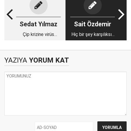
Sedat Yılmaz
Sait Özdemir
Çip krizine virüs
Hiç bir şey karşılıksız
bulaştı!
kalmaz, etme bulma
dünyası..
YAZIYA
YORUM KAT