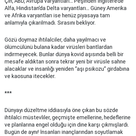
Çin, ABD, Avrupa varyantları… Peşinden İngiltere’de
Alfa, Hindistan’da Delta varyantları… Güney Amerika
ve Afrika varyantları ise henüz piyasaya tam
anlamıyla çıkarılmadı. Sırasını bekliyor.
Gözü doymaz ihtilalciler, daha yayılmacı ve
ölümcülünü bulana kadar virüsleri bantlardan
indirmeyecek. Bunlar dünya kovid aşısında belli bir
mesafe aldıktan sonra tekrar yeni bir virüsle sahne
alacaklar ve insanlığı yeniden “aşı psikozu” girdabına
ve kaosuna itecekler.
***
Dünyayı düzeltme iddiasıyla öne çıkan bu sözde
ihtilalci müstevliler, geçmişte emellerine, hedeflerine
ve planlarına engel olduğu için dine karşı çıkmışlardı.
Bugün de aynı! İnsanları inançlarından soyutlamak