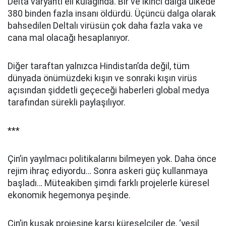
Delta varyantı eli kulağında. Bir ve ikinci dalga ülkede
380 binden fazla insanı öldürdü. Üçüncü dalga olarak
bahsedilen Deltalı virüsün çok daha fazla vaka ve
cana mal olacağı hesaplanıyor.
Diğer taraftan yalnızca Hindistan’da değil, tüm
dünyada önümüzdeki kışın ve sonraki kışın virüs
açısından şiddetli geçeceği haberleri global medya
tarafından sürekli paylaşılıyor.
***
Çin’in yayılmacı politikalarını bilmeyen yok. Daha önce
rejim ihraç ediyordu… Sonra askeri güç kullanmaya
başladı… Müteakiben şimdi farklı projelerle küresel
ekonomik hegemonya peşinde.
Çin’in kuşak projesine karşı küreselciler de, ‘yeşil