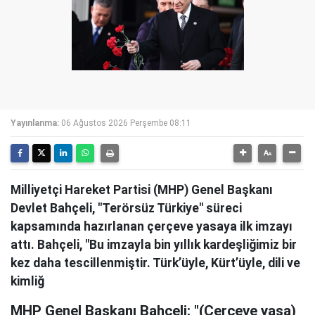
Yayınlanma:
06 Ağustos 2026 Perşembe 08:11
Milliyetçi Hareket Partisi (MHP) Genel Başkanı
Devlet Bahçeli, "Terörsüz Türkiye" süreci
kapsamında hazırlanan çerçeve yasaya ilk imzayı
attı. Bahçeli, "Bu imzayla bin yıllık kardeşliğimiz bir
kez daha tescillenmiştir. Türk’üyle, Kürt’üyle, dili ve
kimliğ
MHP Genel Başkanı Bahçeli: "(Çerçeve yasa)