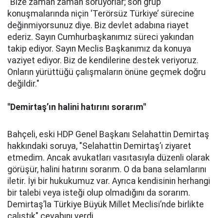
"Bize zaman zaman soruyorlar; son grup
konuşmalarında niçin ‘Terörsüz Türkiye’ sürecine
değinmiyorsunuz diye. Biz devlet adabına riayet
ederiz. Sayın Cumhurbaşkanımız süreci yakından
takip ediyor. Sayın Meclis Başkanımız da konuya
vaziyet ediyor. Biz de kendilerine destek veriyoruz.
Onların yürüttüğü çalışmaların önüne geçmek doğru
değildir."
"Demirtaş’ın halini hatırını sorarım"
Bahçeli, eski HDP Genel Başkanı Selahattin Demirtaş
hakkındaki soruya, "Selahattin Demirtaş’ı ziyaret
etmedim. Ancak avukatları vasıtasıyla düzenli olarak
görüşür, halini hatırını sorarım. O da bana selamlarını
iletir. İyi bir hukukumuz var. Ayrıca kendisinin herhangi
bir talebi veya isteği olup olmadığını da sorarım.
Demirtaş’la Türkiye Büyük Millet Meclisi’nde birlikte
çalıştık" cevabını verdi.