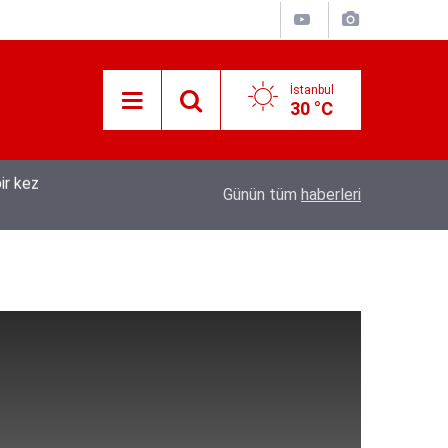
İstanbul
30 °C
ir kez
08:04
Tarsus'ta üzüm üreticileri fiyat farkına tepki
Günün tüm
haberleri