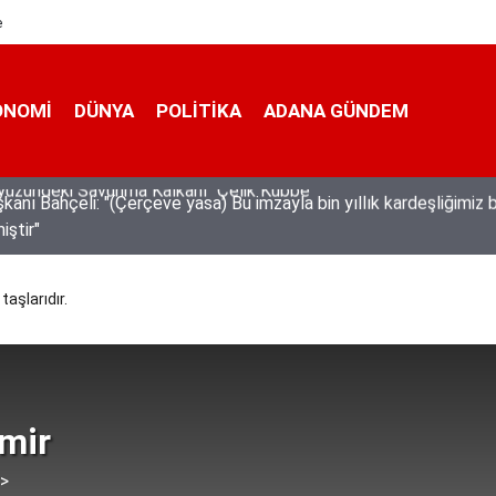
e
ONOMI
DÜNYA
POLİTİKA
ADANA GÜNDEM
nı Bahçeli: "(Çerçeve yasa) Bu imzayla bin yıllık kardeşliğimiz b
iştir"
taşlarıdır.
mir
 >