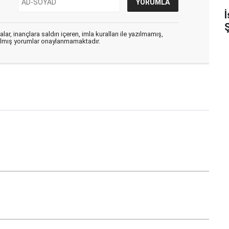
Ş
ar, inançlara saldırı içeren, imla kuralları ile yazılmamış,
zılmış yorumlar onaylanmamaktadır.