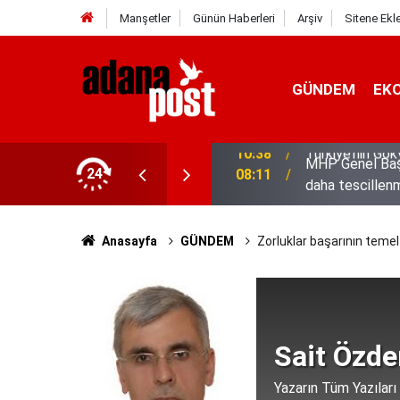
Manşetler
Günün Haberleri
Arşiv
Sitene Ekl
GÜNDEM
EK
MHP Genel Başka
 Kubbe"
24
08:11
daha tescillenm
Anasayfa
GÜNDEM
Zorluklar başarının temel 
Sait Özde
Yazarın Tüm Yazıları