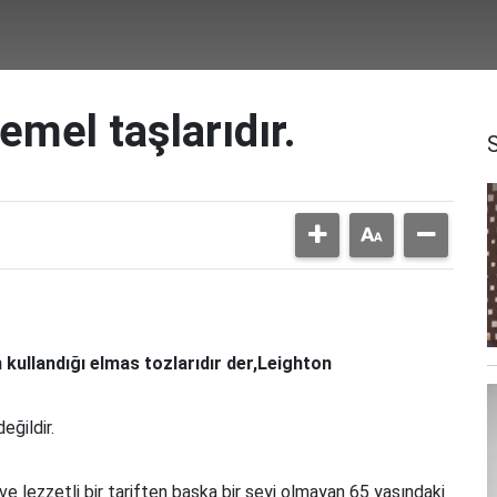
emel taşlarıdır.
 kullandığı elmas tozlarıdır der,Leighton
eğildir.
ve lezzetli bir tariften başka bir şeyi olmayan 65 yaşındaki