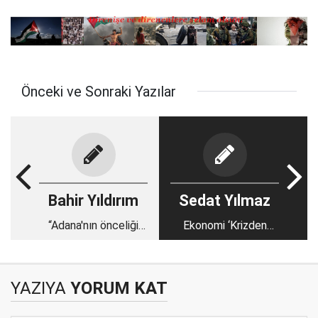
Önceki ve Sonraki Yazılar
Bahir Yıldırım
Sedat Yılmaz
“Adana'nın önceliği
Ekonomi ‘Krizden
oyun değil, sorunların
Çıkış’ Sinyalleri mi
çözümüdür”
Veriyor?
YAZIYA
YORUM KAT