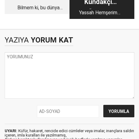
Kundakçı
Bilmem ki, bu dünyaya
Cansız
Yassah Hemşerim
ben niye geldim!"
Yassah!
YAZIYA
YORUM KAT
UYARI:
Küfür, hakaret, rencide edici cümleler veya imalar, inançlara saldırı
içeren, imla kuralları ile yazılmamış,