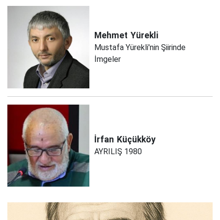
Mehmet
Yürekli
Mustafa Yürekli'nin Şiirinde
İmgeler
İrfan
Küçükköy
AYRILIŞ 1980