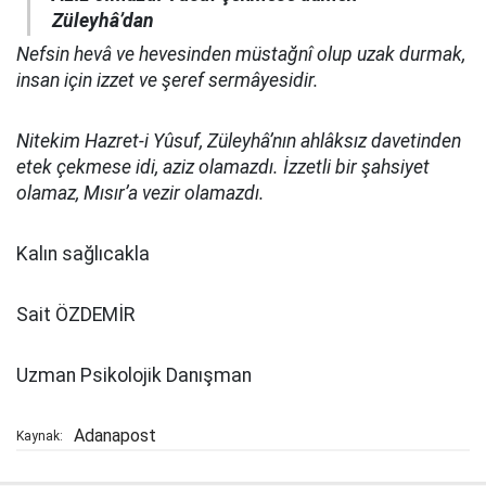
Züleyhâ’dan
Nefsin hevâ ve hevesinden müstağnî olup uzak durmak,
insan için izzet ve şeref sermâyesidir.
Nitekim Hazret-i Yûsuf, Züleyhâ’nın ahlâksız davetinden
etek çekmese idi, aziz olamazdı. İzzetli bir şahsiyet
olamaz, Mısır’a vezir olamazdı.
Kalın sağlıcakla
Sait ÖZDEMİR
Uzman Psikolojik Danışman
Adanapost
Kaynak: