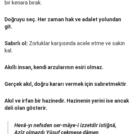
bir kenara bırak.
Doğruyu seç.
Her zaman hak ve adalet yolundan
git.
Sabırlı ol:
Zorluklar karşısında acele etme ve sakin
kal.
Akıllı insan, kendi arzularının esiri olmaz.
Gerçek akıl, doğru kararı vermek için sabretmektir
.
Akıl ve irfan bir hazinedir. Hazinenin yerini ise ancak
deli olan gösterir.
Hevâ-yı nefsden ser-mâye-i izzetdir istiğnâ,
Azîz olmazdı Yûsuf çekmese dâmen