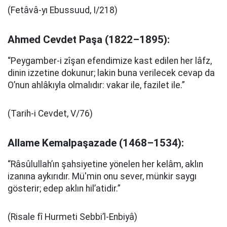
(Fetâvâ-yı Ebussuud, I/218)
Ahmed Cevdet Paşa (1822–1895):
“Peygamber-i zîşan efendimize kast edilen her lâfz,
dinin izzetine dokunur; lakin buna verilecek cevap da
O’nun ahlâkıyla olmalıdır: vakar ile, fazilet ile.”
(Tarih-i Cevdet, V/76)
Allame Kemalpaşazade (1468–1534):
“Râsûlullah’ın şahsiyetine yönelen her kelâm, aklın
izanına aykırıdır. Mü'min onu sever, münkir saygı
gösterir; edep aklın hil’atidir.”
(Risale fî Hurmeti Sebbi’l-Enbiyâ)