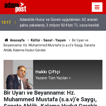
Adana’da Huzur ve Güven uygulaması: 62 aranan
13:17
şahıs yakalandı, 3 milyon 924 bin TL ceza kesildi
Anasayfa
Kültür - Sanat - Yaşam
Bir Uyarı ve
Beyanname: Hz. Muhammed Mustafa (s.a.v)’e Saygı, Sanata
Ahlâk, Kaleme Hudut Gerekir
Hakkı Çiftçi
Yazarın Tüm Yazıları >
Bir Uyarı ve Beyanname: Hz.
Muhammed Mustafa (s.a.v)’e Saygı,