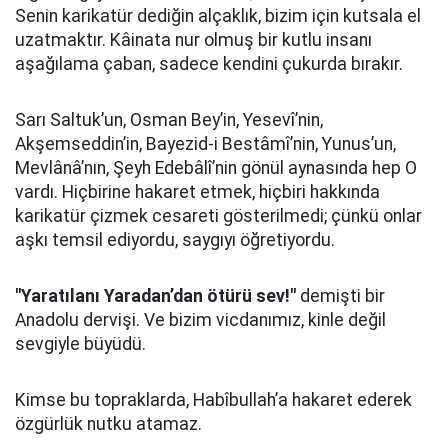
Senin karikatür dediğin alçaklık, bizim için kutsala el
uzatmaktır. Kâinata nur olmuş bir kutlu insanı
aşağılama çaban, sadece kendini çukurda bırakır.
Sarı Saltuk’un, Osman Bey’in, Yesevî’nin,
Akşemseddin’in, Bayezid-i Bestâmî’nin, Yunus’un,
Mevlânâ’nın, Şeyh Edebâlî’nin gönül aynasında hep O
vardı. Hiçbirine hakaret etmek, hiçbiri hakkında
karikatür çizmek cesareti gösterilmedi; çünkü onlar
aşkı temsil ediyordu, saygıyı öğretiyordu.
"Yaratılanı Yaradan’dan ötürü sev!"
demişti bir
Anadolu dervişi. Ve bizim vicdanımız, kinle değil
sevgiyle büyüdü.
Kimse bu topraklarda, Habîbullah’a hakaret ederek
özgürlük nutku atamaz.