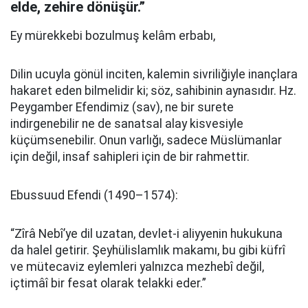
elde, zehire dönüşür.”
Ey mürekkebi bozulmuş kelâm erbabı,
Dilin ucuyla gönül inciten, kalemin sivriliğiyle inançlara
hakaret eden bilmelidir ki; söz, sahibinin aynasıdır. Hz.
Peygamber Efendimiz (sav), ne bir surete
indirgenebilir ne de sanatsal alay kisvesiyle
küçümsenebilir. Onun varlığı, sadece Müslümanlar
için değil, insaf sahipleri için de bir rahmettir.
Ebussuud Efendi (1490–1574):
“Zîrâ Nebî’ye dil uzatan, devlet-i aliyyenin hukukuna
da halel getirir. Şeyhülislamlık makamı, bu gibi küfrî
ve mütecaviz eylemleri yalnızca mezhebî değil,
içtimâî bir fesat olarak telakki eder.”