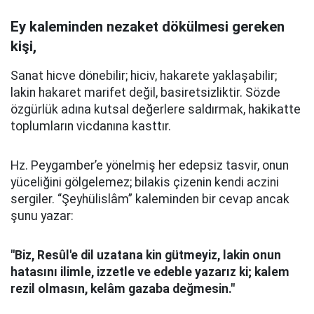
Ey kaleminden nezaket dökülmesi gereken
kişi,
Sanat hicve dönebilir; hiciv, hakarete yaklaşabilir;
lakin hakaret marifet değil, basiretsizliktir. Sözde
özgürlük adına kutsal değerlere saldırmak, hakikatte
toplumların vicdanına kasttır.
Hz. Peygamber’e yönelmiş her edepsiz tasvir, onun
yüceliğini gölgelemez; bilakis çizenin kendi aczini
sergiler. “Şeyhülislâm” kaleminden bir cevap ancak
şunu yazar:
"Biz, Resûl'e dil uzatana kin gütmeyiz, lakin onun
hatasını ilimle, izzetle ve edeble yazarız ki; kalem
rezil olmasın, kelâm gazaba değmesin."