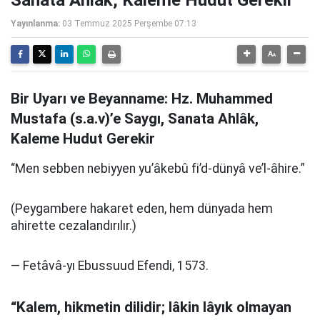
Sanata Ahlâk, Kaleme Hudut Gerekir
Yayınlanma:
03 Temmuz 2025 Perşembe 07:13
Bir Uyarı ve Beyanname: Hz. Muhammed
Mustafa (s.a.v)’e Saygı, Sanata Ahlâk,
Kaleme Hudut Gerekir
“Men sebben nebiyyen yu’âkebû fi’d-dünyâ ve’l-âhire.”
(Peygambere hakaret eden, hem dünyada hem
ahirette cezalandırılır.)
— Fetâvâ-yı Ebussuud Efendi, 1573.
“Kalem, hikmetin dilidir; lâkin lâyık olmayan