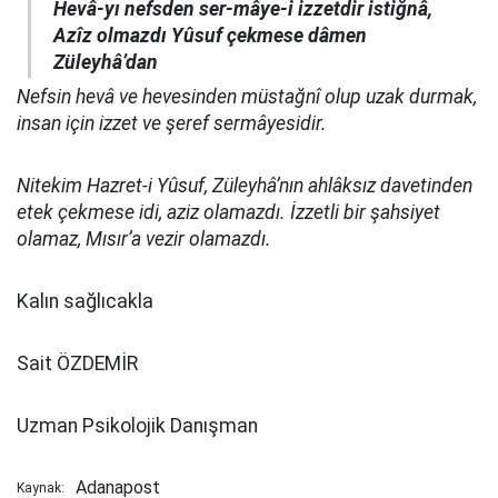
Hevâ-yı nefsden ser-mâye-i izzetdir istiğnâ,
Azîz olmazdı Yûsuf çekmese dâmen
Züleyhâ’dan
Nefsin hevâ ve hevesinden müstağnî olup uzak durmak,
insan için izzet ve şeref sermâyesidir.
Nitekim Hazret-i Yûsuf, Züleyhâ’nın ahlâksız davetinden
etek çekmese idi, aziz olamazdı. İzzetli bir şahsiyet
olamaz, Mısır’a vezir olamazdı.
Kalın sağlıcakla
Sait ÖZDEMİR
Uzman Psikolojik Danışman
Adanapost
Kaynak: