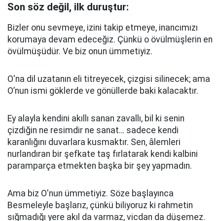
Son söz değil, ilk duruştur:
Bizler onu sevmeye, izini takip etmeye, inancımızı
korumaya devam edeceğiz. Çünkü o övülmüşlerin en
övülmüşüdür. Ve biz onun ümmetiyiz.
O'na dil uzatanın eli titreyecek, çizgisi silinecek; ama
O’nun ismi göklerde ve gönüllerde baki kalacaktır.
Ey alayla kendini akıllı sanan zavallı, bil ki senin
çizdiğin ne resimdir ne sanat… sadece kendi
karanlığını duvarlara kusmaktır. Sen, âlemleri
nurlandıran bir şefkate taş fırlatarak kendi kalbini
paramparça etmekten başka bir şey yapmadın.
Ama biz O'nun ümmetiyiz. Söze başlayınca
Besmeleyle başlarız, çünkü biliyoruz ki rahmetin
sığmadığı yere akıl da varmaz, vicdan da düşemez.