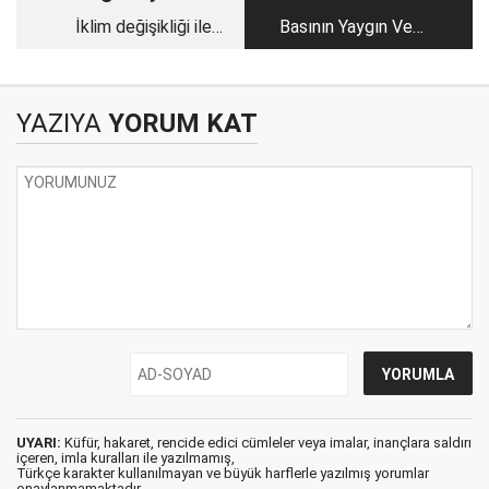
İklim değişikliği ile
Basının Yaygın Ve
ilgili birleşmiş
Ulusalı
milletler tarafından
77 ülkede
YAZIYA
YORUM KAT
gerçekleştirilen
anket...
UYARI:
Küfür, hakaret, rencide edici cümleler veya imalar, inançlara saldırı
içeren, imla kuralları ile yazılmamış,
Türkçe karakter kullanılmayan ve büyük harflerle yazılmış yorumlar
onaylanmamaktadır.