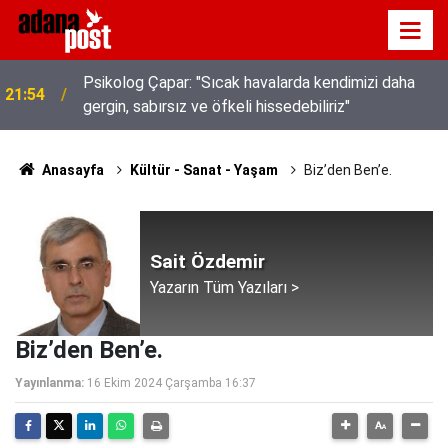
Kavurucu sıcakta hem kanalda yüzdüler hem karpuz
21:49
yediler
Anasayfa
Kültür - Sanat - Yaşam
Biz’den Ben’e.
Sait Özdemir
Yazarın Tüm Yazıları >
Biz’den Ben’e.
Yayınlanma:
16 Ekim 2024 Çarşamba 16:37