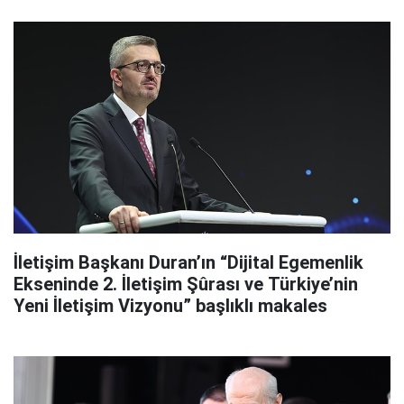
İletişim Başkanı Duran’ın “Dijital Egemenlik
Ekseninde 2. İletişim Şûrası ve Türkiye’nin
Yeni İletişim Vizyonu” başlıklı makales