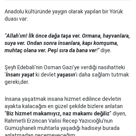
Anadolu kültüründe yaygın olarak yapılan bir Yörük
duası var:
“
Allah’ım! İlk önce dağa taşa ver. Ormana, hayvanlara,
suya ver. Ondan sonra insanlara, kapı komşuma,
muhtaç olana ver. Peşi sıra da bana ver
!”
diye.
Şeyh Edebali'nin Osman Gazi'ye verdiği nasihatteki
'
İnsanı yaşat
ki devlet
yaşasın
’ı daha sağlam tutmak
gereki,der.
İnsana yaşatmak insana hizmet edilince devletin
ayakta kalacağını en güzel şekilde bizlere anlatan
“
Biz hizmet makamıyız, naz makamı değiliz
” diyen,
Rahmetli Erzincan Valisi Recep Yazıcıoğlu’nun
Gümüşhaneli muhtarla yaşadığı hadiseyi burada
anlatmadan geçemeyeceğim.