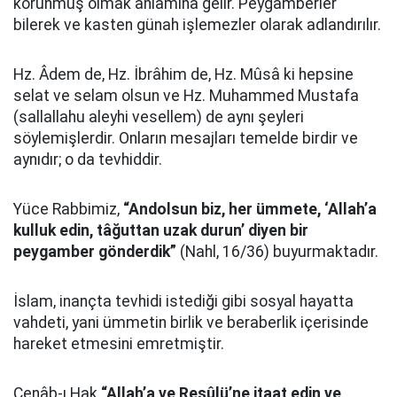
korunmuş olmak anlamına gelir. Peygamberler
bilerek ve kasten günah işlemezler olarak adlandırılır.
Hz. Âdem de, Hz. İbrâhim de, Hz. Mûsâ ki hepsine
selat ve selam olsun ve Hz. Muhammed Mustafa
(sallallahu aleyhi vesellem) de aynı şeyleri
söylemişlerdir. Onların mesajları temelde birdir ve
aynıdır; o da tevhiddir.
Yüce Rabbimiz,
“Andolsun biz, her ümmete, ‘Allah’a
kulluk edin, tâğuttan uzak durun’ diyen bir
peygamber gönderdik”
(Nahl, 16/36) buyurmaktadır.
İslam, inançta tevhidi istediği gibi sosyal hayatta
vahdeti, yani ümmetin birlik ve beraberlik içerisinde
hareket etmesini emretmiştir.
Cenâb-ı Hak
“Allah’a ve Resûlü’ne itaat edin ve