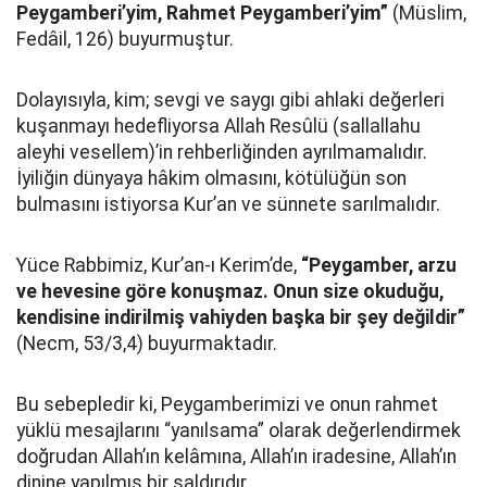
Peygamberi’yim, Rahmet Peygamberi’yim”
(Müslim,
Fedâil, 126) buyurmuştur.
Dolayısıyla, kim; sevgi ve saygı gibi ahlaki değerleri
kuşanmayı hedefliyorsa Allah Resûlü (sallallahu
aleyhi vesellem)’in rehberliğinden ayrılmamalıdır.
İyiliğin dünyaya hâkim olmasını, kötülüğün son
bulmasını istiyorsa Kur’an ve sünnete sarılmalıdır.
Yüce Rabbimiz, Kur’an-ı Kerim’de,
“Peygamber, arzu
ve hevesine göre konuşmaz. Onun size okuduğu,
kendisine indirilmiş vahiyden başka bir şey değildir”
(Necm, 53/3,4) buyurmaktadır.
Bu sebepledir ki, Peygamberimizi ve onun rahmet
yüklü mesajlarını “yanılsama” olarak değerlendirmek
doğrudan Allah’ın kelâmına, Allah’ın iradesine, Allah’ın
dinine yapılmış bir saldırıdır.