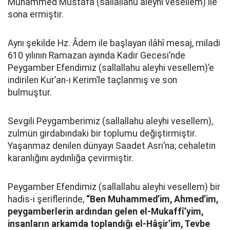
Muhammed Mustafa (sallallahu aleyhi vesellem) ile
sona ermiştir.
Aynı şekilde Hz. Âdem ile başlayan ilâhî mesaj, miladi
610 yılının Ramazan ayında Kadir Gecesi’nde
Peygamber Efendimiz (sallallahu aleyhi vesellem)’e
indirilen Kur’an-ı Kerim’le taçlanmış ve son
bulmuştur.
Sevgili Peygamberimiz (sallallahu aleyhi vesellem),
zulmün girdabındaki bir toplumu değiştirmiştir.
Yaşanmaz denilen dünyayı Saadet Asrı’na; cehaletin
karanlığını aydınlığa çevirmiştir.
Peygamber Efendimiz (sallallahu aleyhi vesellem) bir
hadis-i şeriflerinde,
“Ben Muhammed’im, Ahmed’im,
peygamberlerin ardından gelen el-Mukaffî’yim,
insanların arkamda toplandığı el-Hâşir’im, Tevbe