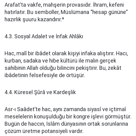
Arafat’ta vakfe, mahşerin provasıdır. İhram, kefeni
hatırlatır. Bu semboller, Müslümana “hesap gününe”
hazırlık şuuru kazandırır.⁹
4.3. Sosyal Adalet ve İnfak Ahlâkı
Hac, malî bir ibâdet olarak kişiyi infaka alıştırır. Hacı,
kurban, sadaka ve hibe kültürü ile malın gerçek
sahibinin Allah olduğu bilincini pekiştirir. Bu, zekât
ibâdetinin felsefesiyle de örtüşür.
4.4. Küresel Şûrâ ve Kardeşlik
Asr-ı Saâdet’te hac, aynı zamanda siyasî ve içtimaî
meselelerin konuşulduğu bir kongre işlevi görmüştür.
Bugün de haccın, İslâm dünyasının ortak sorunlarına
çözüm üretme potansiyeli vardır.