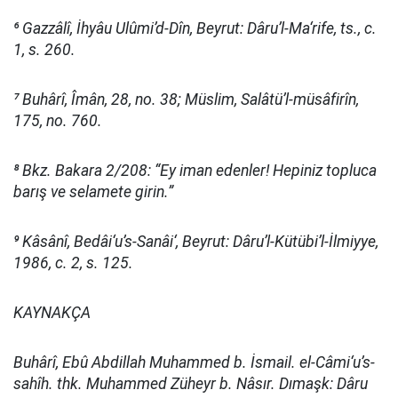
⁶ Gazzâlî, İhyâu Ulûmi’d-Dîn, Beyrut: Dâru’l-Ma‘rife, ts., c.
1, s. 260.
⁷ Buhârî, Îmân, 28, no. 38; Müslim, Salâtü’l-müsâfirîn,
175, no. 760.
⁸ Bkz. Bakara 2/208: “Ey iman edenler! Hepiniz topluca
barış ve selamete girin.”
⁹ Kâsânî, Bedâi‘u’s-Sanâi‘, Beyrut: Dâru’l-Kütübi’l-İlmiyye,
1986, c. 2, s. 125.
KAYNAKÇA
Buhârî, Ebû Abdillah Muhammed b. İsmail. el-Câmi‘u’s-
sahîh. thk. Muhammed Züheyr b. Nâsır. Dımaşk: Dâru