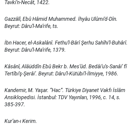
Tavki’n-Necât, 1422.
Gazzâlî, Ebû Hâmid Muhammed. İhyâu Ulûmi’d-Dîn.
Beyrut: Dâru’l-Ma‘rife, ts.
İbn Hacer, el-Askalânî. Fethu’l-Bârî Şerhu Sahîhi’l-Buhârî.
Beyrut: Dâru’l-Ma‘rife, 1379.
Kâsânî, Alâüddîn Ebû Bekr b. Mes‘ûd. Bedâi‘u’s-Sanâi‘ fî
Tertîbi’ş-Şerâi‘. Beyrut: Dâru’l-Kütübi’l-İlmiyye, 1986.
Kandemir, M. Yaşar. “Hac”. Türkiye Diyanet Vakfı İslâm
Ansiklopedisi. İstanbul: TDV Yayınları, 1996, c. 14, s.
385-397.
Kur’an-ı Kerim.