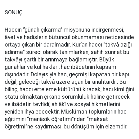
SONUÇ
Haccın “günah çıkarma” misyonuna indirgenmesi,
âyet ve hadislerin bütüncül okunmaması neticesinde
ortaya çıkan bir daralmadır. Kur’an haccı “takvâ azığı
edinme” süreci olarak tanımlarken, sahih sünnet bu
takvâyı şartlı bir arınmaya bağlamıştır. Büyük
günahlar ve kul hakları, hac ibâdetinin kapsamı
dışındadır. Dolayısıyla hac, geçmişi kapatan bir kapı
değil, geleceği takvâ üzere açan bir anahtardır. Bu
bilinç, haccı erteleme kültürünü kıracak, hacı kimliğini
statü olmaktan çıkarıp sorumluluk haline getirecek
ve ibâdetin tevhîdî, ahlâkî ve sosyal hikmetlerini
yeniden ihya edecektir. Müslüman toplumların hac
eğitimini “menâsik öğretimi”nden “maksat
öğretimi”ne kaydırması, bu dönüşüm için elzemdir.