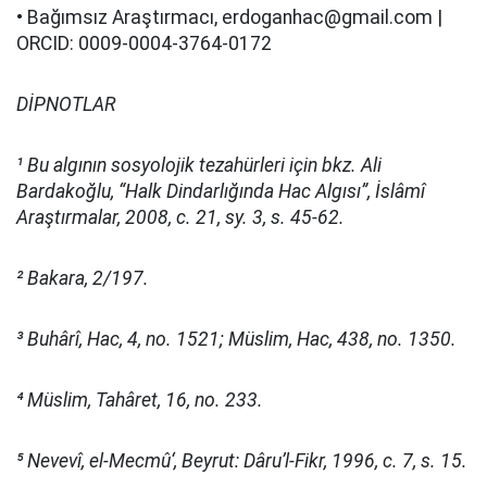
• Bağımsız Araştırmacı,
erdoganhac@gmail.com
|
ORCID: 0009-0004-3764-0172
DİPNOTLAR
¹ Bu algının sosyolojik tezahürleri için bkz. Ali
Bardakoğlu, “Halk Dindarlığında Hac Algısı”, İslâmî
Araştırmalar, 2008, c. 21, sy. 3, s. 45-62.
² Bakara, 2/197.
³ Buhârî, Hac, 4, no. 1521; Müslim, Hac, 438, no. 1350.
⁴ Müslim, Tahâret, 16, no. 233.
⁵ Nevevî, el-Mecmû‘, Beyrut: Dâru’l-Fikr, 1996, c. 7, s. 15.