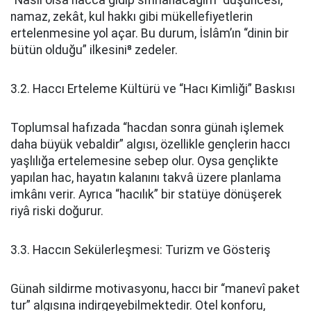
“Nasıl olsa hacca gidip sıfırlanacağım” düşüncesi,
namaz, zekât, kul hakkı gibi mükellefiyetlerin
ertelenmesine yol açar. Bu durum, İslâm’ın “dinin bir
bütün olduğu” ilkesini⁸ zedeler.
3.2. Haccı Erteleme Kültürü ve “Hacı Kimliği” Baskısı
Toplumsal hafızada “hacdan sonra günah işlemek
daha büyük vebaldir” algısı, özellikle gençlerin haccı
yaşlılığa ertelemesine sebep olur. Oysa gençlikte
yapılan hac, hayatın kalanını takvâ üzere planlama
imkânı verir. Ayrıca “hacılık” bir statüye dönüşerek
riyâ riski doğurur.
3.3. Haccın Sekülerleşmesi: Turizm ve Gösteriş
Günah sildirme motivasyonu, haccı bir “manevî paket
tur” algısına indirgeyebilmektedir. Otel konforu,