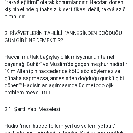
“takvâ eğitimi” olarak konumlandırır. Hacdan dönen
kişinin elinde günahsızlık sertifikası değil, takvâ azığı
olmalıdır.
2. RİVÂYETLERİN TAHLİLİ: “ANNESİNDEN DOĞDUĞU
GÜN GİBİ” NE DEMEKTİR?
Haccın mutlak bağışlayıcılık misyonunun temel
dayanağı Buhârî ve Müslim’de geçen meşhur hadistir:
“Kim Allah için hacceder de kötü söz söylemez ve
günaha sapmazsa, annesinden doğduğu günkü gibi
döner.”³ Hadisin anlaşılmasında üç metodolojik
problem mevcuttur:
2.1. Şartlı Yapı Meselesi
Hadis “men hacce fe lem yerfus ve lem yefsuk”