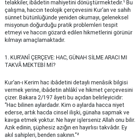
telakkiler, ibâdetin mahiyetini dönüştürmektedir.¹ Bu
çalışma, haccın teolojik çerçevesini Kur’an ve sahih
sünnet bütünlüğünde yeniden okumayı, geleneksel
misyonun doğurduğu pratik problemleri tespit
etmeyi ve haccın gözardı edilen hikmetlerini görünür
kılmayı amaçlamaktadır.
1. KUR’ANÎ ÇERÇEVE: HAC, GÜNAH SİLME ARACI MI
TAKVÂ MEKTEBİ Mİ?
Kur’an-ı Kerim hac ibâdetini detaylı menâsik bilgisi
vermek yerine, ibâdetin ahlâkî ve hikmet çerçevesini
çizer. Bakara 2/197 âyeti bu açıdan belirleyicidir:
“Hac bilinen aylardadır. Kim o aylarda hacca niyet
ederse, artık hacda cinsel ilişki, günaha sapmak ve
kavga etmek yoktur. Ne hayır işlerseniz Allah onu bilir.
Azık edinin, şüphesiz azığın en hayırlısı takvâdır. Ey
akıl sahipleri, benden sakının.”²