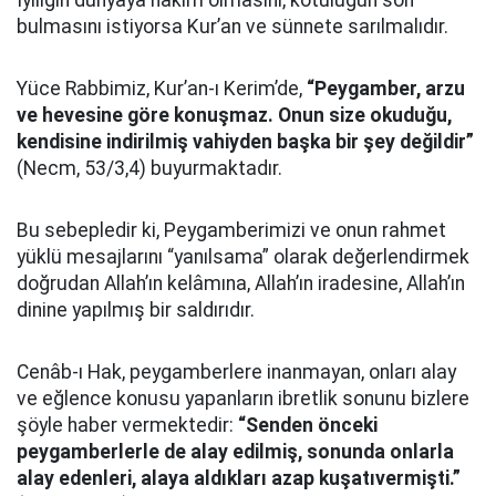
İyiliğin dünyaya hâkim olmasını, kötülüğün son
bulmasını istiyorsa Kur’an ve sünnete sarılmalıdır.
Yüce Rabbimiz, Kur’an-ı Kerim’de,
“Peygamber, arzu
ve hevesine göre konuşmaz. Onun size okuduğu,
kendisine indirilmiş vahiyden başka bir şey değildir”
(Necm, 53/3,4) buyurmaktadır.
Bu sebepledir ki, Peygamberimizi ve onun rahmet
yüklü mesajlarını “yanılsama” olarak değerlendirmek
doğrudan Allah’ın kelâmına, Allah’ın iradesine, Allah’ın
dinine yapılmış bir saldırıdır.
Cenâb-ı Hak, peygamberlere inanmayan, onları alay
ve eğlence konusu yapanların ibretlik sonunu bizlere
şöyle haber vermektedir:
“Senden önceki
peygamberlerle de alay edilmiş, sonunda onlarla
alay edenleri, alaya aldıkları azap kuşatıvermişti.”