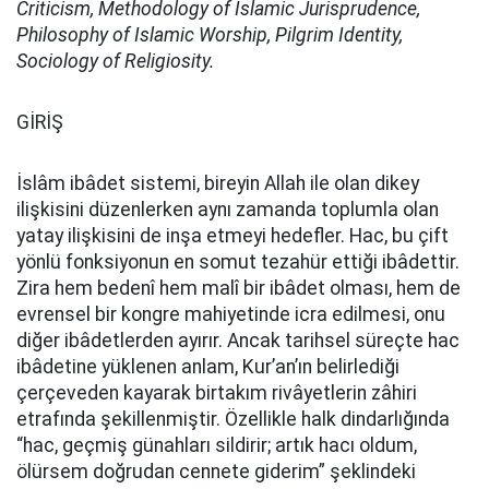
Criticism, Methodology of Islamic Jurisprudence,
Philosophy of Islamic Worship, Pilgrim Identity,
Sociology of Religiosity.
GİRİŞ
İslâm ibâdet sistemi, bireyin Allah ile olan dikey
ilişkisini düzenlerken aynı zamanda toplumla olan
yatay ilişkisini de inşa etmeyi hedefler. Hac, bu çift
yönlü fonksiyonun en somut tezahür ettiği ibâdettir.
Zira hem bedenî hem malî bir ibâdet olması, hem de
evrensel bir kongre mahiyetinde icra edilmesi, onu
diğer ibâdetlerden ayırır. Ancak tarihsel süreçte hac
ibâdetine yüklenen anlam, Kur’an’ın belirlediği
çerçeveden kayarak birtakım rivâyetlerin zâhiri
etrafında şekillenmiştir. Özellikle halk dindarlığında
“hac, geçmiş günahları sildirir; artık hacı oldum,
ölürsem doğrudan cennete giderim” şeklindeki