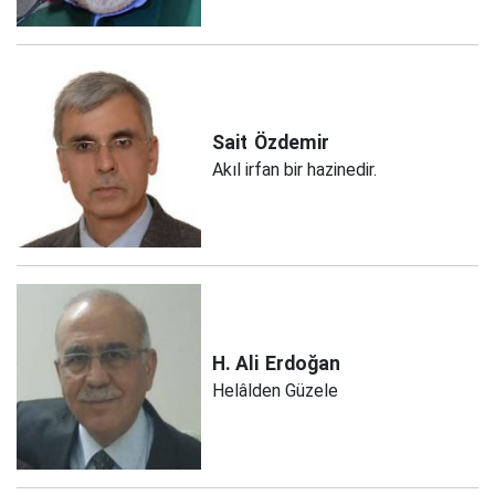
Sait
Özdemir
Akıl irfan bir hazinedir.
H. Ali
Erdoğan
Helâlden Güzele