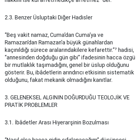
hakkını ise kul affetmedikçe affetmez” der.⁶
2.3. Benzer Üsluptaki Diğer Hadisler
“Beş vakit namaz, Cuma’dan Cuma’ya ve
Ramazan’dan Ramazan’a büyük günahlardan
kaçınıldığı sürece aralarındakilere kefarettir.”⁷ hadisi,
“annesinden doğduğu gün gibi” ifadesinin hacca özgü
bir mutlaklık taşımadığını, genel bir üslup olduğunu
gösterir. Bu, ibâdetlerin arındırıcı etkisinin sistematik
olduğunu, fakat mekanik olmadığını kanıtlar.
3. GELENEKSEL ALGININ DOĞURDUĞU TEOLOJİK VE
PRATİK PROBLEMLER
3.1. İbâdetler Arası Hiyerarşinin Bozulması