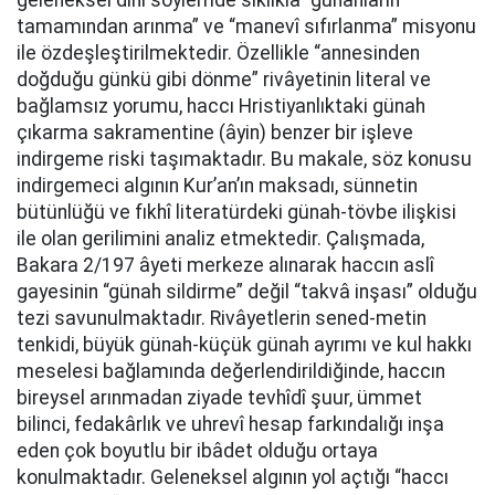
geleneksel dinî söylemde sıklıkla “günahların
tamamından arınma” ve “manevî sıfırlanma” misyonu
ile özdeşleştirilmektedir. Özellikle “annesinden
doğduğu günkü gibi dönme” rivâyetinin literal ve
bağlamsız yorumu, haccı Hristiyanlıktaki günah
çıkarma sakramentine (âyin) benzer bir işleve
indirgeme riski taşımaktadır. Bu makale, söz konusu
indirgemeci algının Kur’an’ın maksadı, sünnetin
bütünlüğü ve fıkhî literatürdeki günah-tövbe ilişkisi
ile olan gerilimini analiz etmektedir. Çalışmada,
Bakara 2/197 âyeti merkeze alınarak haccın aslî
gayesinin “günah sildirme” değil “takvâ inşası” olduğu
tezi savunulmaktadır. Rivâyetlerin sened-metin
tenkidi, büyük günah-küçük günah ayrımı ve kul hakkı
meselesi bağlamında değerlendirildiğinde, haccın
bireysel arınmadan ziyade tevhîdî şuur, ümmet
bilinci, fedakârlık ve uhrevî hesap farkındalığı inşa
eden çok boyutlu bir ibâdet olduğu ortaya
konulmaktadır. Geleneksel algının yol açtığı “haccı