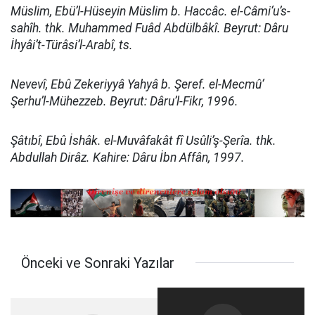
Müslim, Ebü’l-Hüseyin Müslim b. Haccâc. el-Câmi‘u’s-
sahîh. thk. Muhammed Fuâd Abdülbâkî. Beyrut: Dâru
İhyâi’t-Türâsi’l-Arabî, ts.
Nevevî, Ebû Zekeriyyâ Yahyâ b. Şeref. el-Mecmû‘
Şerhu’l-Mühezzeb. Beyrut: Dâru’l-Fikr, 1996.
Şâtıbî, Ebû İshâk. el-Muvâfakât fî Usûli’ş-Şerîa. thk.
Abdullah Dirâz. Kahire: Dâru İbn Affân, 1997.
Önceki ve Sonraki Yazılar