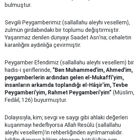
bulmuştur.
Sevgili Peygamberimiz (sallallahu aleyhi vesellem),
zulmün girdabındaki bir toplumu değiştirmiştir.
Yaşanmaz denilen dünyayı Saadet Asrı’na; cehaletin
karanlığını aydınlığa çevirmiştir.
Peygamber Efendimiz (sallallahu aleyhi vesellem) bir
hadis-i şeriflerinde,
“Ben Muhammed’im, Ahmed’im,
peygamberlerin ardından gelen el-Mukaffî’yim,
insanların arkamda toplandığı el-Hâşir’im, Tevbe
Peygamberi’yim, Rahmet Peygamberi’yim”
(Müslim,
Fedâil, 126) buyurmuştur.
Dolayısıyla, kim; sevgi ve saygı gibi ahlaki değerleri
kuşanmayı hedefliyorsa Allah Resûlü (sallallahu
aleyhi vesellem)’in rehberliğinden ayrılmamalıdır.