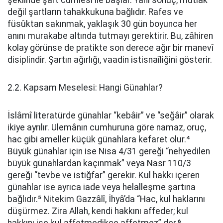
şeklinde şart cümlesi ile başlar. Yani sonuç, mutlak
değil şartların tahakkukuna bağlıdır. Rafes ve
füsûktan sakınmak, yaklaşık 30 gün boyunca her
anını murakabe altında tutmayı gerektirir. Bu, zâhiren
kolay görünse de pratikte son derece ağır bir manevî
disiplindir. Şartın ağırlığı, vaadin istisnaîliğini gösterir.
2.2. Kapsam Meselesi: Hangi Günahlar?
İslâmî literatürde günahlar “kebâir” ve “seğâir” olarak
ikiye ayrılır. Ulemânın cumhuruna göre namaz, oruç,
hac gibi ameller küçük günahlara kefaret olur.⁴
Büyük günahlar için ise Nisa 4/31 gereği “nehyedilen
büyük günahlardan kaçınmak” veya Nasr 110/3
gereği “tevbe ve istiğfar” gerekir. Kul hakkı içeren
günahlar ise ayrıca iade veya helalleşme şartına
bağlıdır.⁵ Nitekim Gazzâlî, İhyâ’da “Hac, kul haklarını
düşürmez. Zira Allah, kendi hakkını affeder; kul