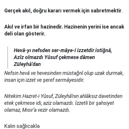
Gerçek akıl, doğru kararı vermek için sabretmektir
.
Akıl ve irfan bir hazinedir. Hazinenin yerini ise ancak
deli olan gösterir.
Hevâ-yı nefsden ser-mâye-i izzetdir istiğnâ,
Azîz olmazdı Yûsuf çekmese dâmen
Züleyhâ’dan
Nefsin hevâ ve hevesinden müstağnî olup uzak durmak,
insan için izzet ve şeref sermâyesidir.
Nitekim Hazret-i Yûsuf, Züleyhâ’nın ahlâksız davetinden
etek çekmese idi, aziz olamazdı. İzzetli bir şahsiyet
olamaz, Mısır’a vezir olamazdı.
Kalın sağlıcakla