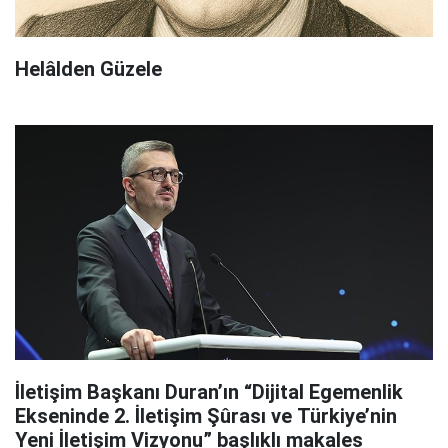
Helâlden Güzele
İletişim Başkanı Duran’ın “Dijital Egemenlik
Ekseninde 2. İletişim Şûrası ve Türkiye’nin
Yeni İletişim Vizyonu” başlıklı makales