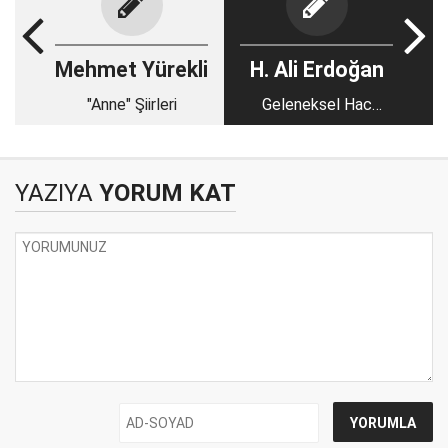
Mehmet Yürekli
H. Ali Erdoğan
"Anne" Şiirleri
Geleneksel Hac
Algısının Fıkhî ve
Sosyolojik Tenkidi:
Bireysel Arınmadan
YAZIYA
YORUM KAT
Ümmet Bilincine