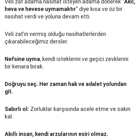
Veli zat adama nasihat isteyen adama dönerek "
Akıl,
heva ve hevese uymamaktır
" diye kısa ve öz bir
nasihat verdi ve yoluna devam etti.
Veli zat’ın vermiş olduğu nasihatlerlerden
çıkarabileceğimiz dersler.
Nefsine uyma
, kendi isteklerini ve geçici zevklerini
bir kenara bırak.
Doğruyu seç.
Her zaman hak ve adalet yolundan
git.
Sabırlı ol:
Zorluklar karşısında acele etme ve sakin
kal.
Akıllı insan, kendi arzularının esiri olmaz.