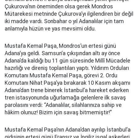
Çukurova’nın öneminden olsa gerek Mondros
Mütarekesi metninde Çukurova’yı ilgilendiren bir değil
iki madde vardı. Sonbahar o yıl Adanalılar için tam
anlamıyla hüzün ve yas mevsimi oldu.
Mustafa Kemal Paşa, Mondros’un ertesi günü
Adana’ya geldi. Samsun’a çıkışından altı ay önce
Adana’da kaldığı bu 11 gün süresinde Millî Mücadele
hazırlığı ve direniş toplantıları yaptı. Yıldırım Orduları
Komutanı Mustafa Kemal Paşa, görevi 2. Ordu
Komutanı Nihat Paşa’ya bırakarak 10 Kasım akşamı
Adana’dan trene binerek İstanbul’a hareket ederken
tren istasyonunda uğurlamağa gelenlere ilk savaş
parolasını verdi: “Adanalılar, silahlarınıza sahip ve
hâkim olunuz! Bizim için savaş bitmemiştir!”
Mustafa Kemal Paşa’nın Adana’dan ayrılıp İstanbul’a
gidişinin ertesi günü Fransız ve İngiliz işgal askerleri