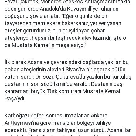
Fevzi Çakmak, Mondros Ateşkes Antlaşması’nı takip
eden günlerde Anadolu’da Kuvayımillîye ruhunun
doğuşunu şöyle anlatır: “Eğer o günlerde bir
tayyareden memlekete bakarsanız, yer yer yanan
ateşler görürdünüz, bunlar ışıldayan çoban
ateşleriydi, hepsini birleştirecek alev lazımdı, işte o
da Mustafa Kemal’in meşalesiydi”
İlk olarak Adana ve çevresindeki dağlarda yakılan bu
çoban ateşlerinin alevleri Sivas’ta birleşerek bütün
vatanı sardı. Ön sözü Çukurova’da yazılan bu kurtuluş
destanının son sözü İzmir’de yazıldı. Destanın baş
kahramanı büyük Türk komutanı Mustafa Kemal
Paşa’ydı.
Karboğazı Zaferi sonrası imzalanan Ankara
Antlaşması’na göre Fransızlar bölgeyi tahliye
edecekti. Fransızların tahliyesi uzun sürdü. Adanalılar