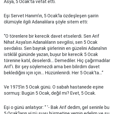
Asya, 5 Ocak’ta vefat etti.
Eşi Servet Hanım’ın, 5 Ocak’la özdeşleşen şairin
ölümüyle ilgili Adanalılara şöyle sitem etti:
“O törenlere bir kerecik davet etselerdi. Sen Arif
Nihat Asya’sın Adanalıların sevgilisi, sen 5 Ocak
sevdalısı. Sen bayrak şiirlerinin en güzelini Adana’nın
istiklâl gününde yazan, buyur bir kerecik 5 Ocak
törenine katıl, deselerdi... Demediler. Hiç çağırmadılar
Arif'i. Bir şey söylemezdi ama ben bilirdim davet
beklediğini için için... Hüzünlenirdi. Her 5 Ocak’ta...”
Ve 1975’in 5 Ocak günü. O sabah hastanede eşine
sormuş: Bugün 5 Ocak, değil mi? Evet, 5 Ocak.
Eşi o günü anlatıyor: “ ‘- Bak Arif dedim, gel seninle bu
5 Ocak’ların yüzü suyu hürmetine yemin edelim ve şu