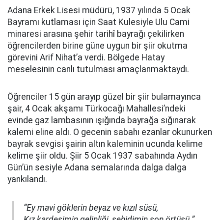
Adana Erkek Lisesi müdürü, 1937 yılında 5 Ocak
Bayramı kutlaması için Saat Kulesiyle Ulu Cami
minaresi arasına şehir tarihî bayrağı çekilirken
öğrencilerden birine güne uygun bir şiir okutma
görevini Arif Nihat’a verdi. Bölgede Hatay
meselesinin canlı tutulması amaçlanmaktaydı.
Öğrenciler 15 gün arayıp güzel bir şiir bulamayınca
şair, 4 Ocak akşamı Türkocağı Mahallesi’ndeki
evinde gaz lambasının ışığında bayrağa sığınarak
kalemi eline aldı. O gecenin sabahı ezanlar okunurken
bayrak sevgisi şairin altın kaleminin ucunda kelime
kelime şiir oldu. Şiir 5 Ocak 1937 sabahında Aydın
Gün’ün sesiyle Adana semalarında dalga dalga
yankılandı.
“Ey mavi göklerin beyaz ve kızıl süsü,
Kız kardeşimin gelinliği, şehidimin son örtüsü.”