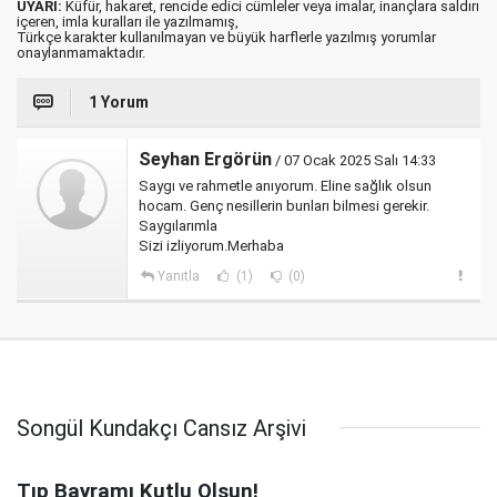
UYARI:
Küfür, hakaret, rencide edici cümleler veya imalar, inançlara saldırı
içeren, imla kuralları ile yazılmamış,
Türkçe karakter kullanılmayan ve büyük harflerle yazılmış yorumlar
onaylanmamaktadır.
1 Yorum
Seyhan Ergörün
/ 07 Ocak 2025 Salı 14:33
Saygı ve rahmetle anıyorum. Eline sağlık olsun
hocam. Genç nesillerin bunları bilmesi gerekir.
Saygılarımla
Sizi izliyorum.Merhaba
Yanıtla
(1)
(0)
Songül Kundakçı Cansız Arşivi
Tıp Bayramı Kutlu Olsun!