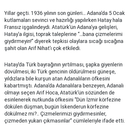
Yıllar geçti. 1936 yılının son günleri… Adana’da 5 Ocak
kutlamaları sevinci ve hazırlığı yapılırken Hatay hala
Fransız işgalindeydi. Atatürk’ün Adana’ya gelişleri,
Hatay’a ilgisi, toprak taleplerine “…bana çizmelerimi
giydirmeyin!” diyerek tepkisi olaylara sıcağı sıcağına
şahit olan Arif Nihat’ı çok etkiledi.
Hatay’da Türk bayrağının yırtılması, şapka giyenlerin
dövülmesi, iki Türk gencinin öldürülmesi güneşe,
yıldızlara bile kurşun atan Adanalıların öfkesini
kabartmıştı. Adana’da Adanalılara benzeyen, Adanalı
olmayı seçen Arif Hoca, Atatürk’ün sözünden de
esinlenerek nutkunda öfkesini “Dün İzmir körfezine
dökülen düşman, bugün İskenderun körfezine
dökülmez mi?.. Çizmelerimizi giydirmesinler,
çizmeden yukarı çıkmasınlar” cümleleriyle ifade etti.